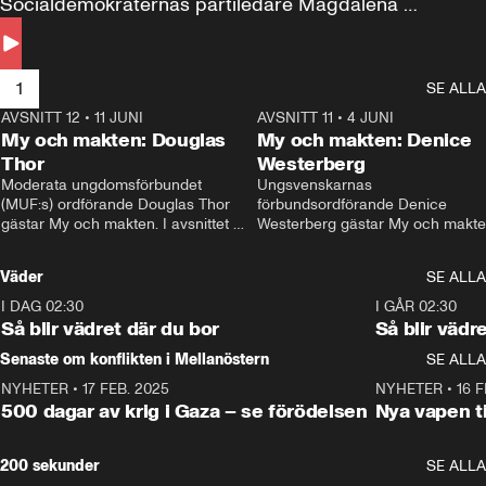
Socialdemokraternas partiledare Magdalena 
Andersson till svars.
1
SE ALLA
AVSNITT 12
•
11 JUNI
26:27
AVSNITT 11
•
4 JUNI
2
My och makten: Douglas
My och makten: Denice
Thor
Westerberg
Moderata ungdomsförbundet 
Ungsvenskarnas 
(MUF:s) ordförande Douglas Thor 
förbundsordförande Denice 
gästar My och makten. I avsnittet 
Westerberg gästar My och makten.
diskuteras tonårsutvisningarna och 
avsnittet diskuteras migrationsfrå
hur Moderaterna ska locka väljare till 
och hur SD ska locka kvinnliga 
Väder
SE ALLA
valet i höst. 
väljare. 
I DAG 02:30
1:06
I GÅR 02:30
Så blir vädret där du bor
Så blir vädr
Senaste om konflikten i Mellanöstern
SE ALLA
NYHETER
•
17 FEB. 2025
0:45
NYHETER
•
16 F
500 dagar av krig i Gaza – se förödelsen
Nya vapen ti
200 sekunder
SE ALLA