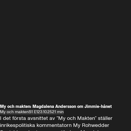
My och makten: Magdalena Andersson om Jimmie-hånet
My och makten
S1 E1
23.10.25
21 min
I det första avsnittet av ”My och Makten” ställer 
inrikespolitiska kommentatorn My Rohwedder 