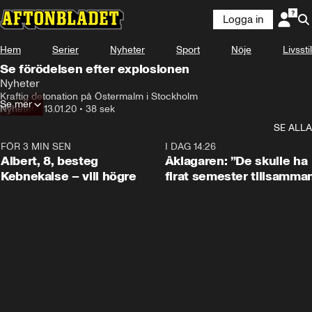
Logga in
Hem
Serier
Nyheter
Sport
Nöje
Livsstil
Se förödelsen efter explosionen
Nyheter
Kraftig detonation på Östermalm i Stockholm
Se mer
Nyheter
•
13.01.20
•
38 sek
SE ALLA
FÖR 3 MIN SEN
0:54
I DAG 14:26
Albert, 8, besteg
Åklagaren: ”De skulle ha
Kebnekaise – vill högre
firat semester tillsamma