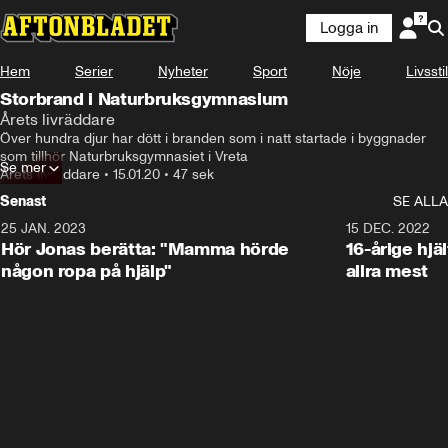
Logga in
Hem
Serier
Nyheter
Sport
Nöje
Livsstil
Storbrand i Naturbruksgymnasium
Årets livräddare
Över hundra djur har dött i branden som i natt startade i byggnader 
som tillhör Naturbruksgymnasiet i Vreta
Se mer
Årets livräddare
•
15.01.20
•
47 sek
Senast
SE ALLA
25 JAN. 2023
1:59
15 DEC. 2022
Hör Jonas berätta: "Mamma hörde
16-årige hjä
någon ropa på hjälp"
allra mest