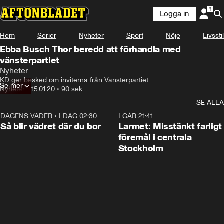
Logga in
Hem
Serier
Nyheter
Sport
Nöje
Livsstil
Ebba Busch Thor beredd att förhandla med
vänsterpartiet
Nyheter
KD ger besked om inviterna från Vänsterpartiet
Se mer
Nyheter
•
15.01.20
•
90 sek
SE ALLA
DAGENS VÄDER
•
I DAG 02:30
1:06
I GÅR 21:41
Så blir vädret där du bor
Larmet: Misstänkt farligt
föremål i centrala
Stockholm