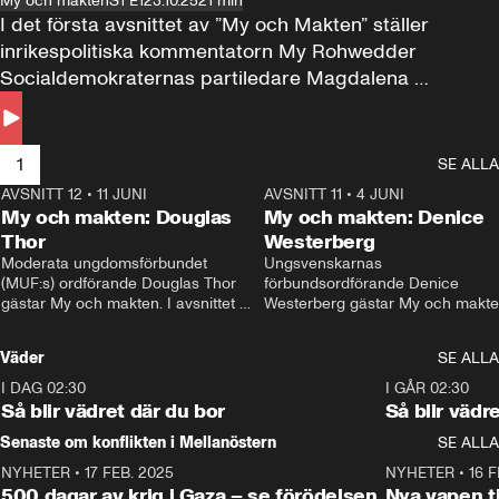
My och makten
S1 E1
23.10.25
21 min
I det första avsnittet av ”My och Makten” ställer 
inrikespolitiska kommentatorn My Rohwedder 
Socialdemokraternas partiledare Magdalena 
Andersson till svars.
1
SE ALLA
AVSNITT 12
•
11 JUNI
26:27
AVSNITT 11
•
4 JUNI
2
My och makten: Douglas
My och makten: Denice
Thor
Westerberg
Moderata ungdomsförbundet 
Ungsvenskarnas 
(MUF:s) ordförande Douglas Thor 
förbundsordförande Denice 
gästar My och makten. I avsnittet 
Westerberg gästar My och makten.
diskuteras tonårsutvisningarna och 
avsnittet diskuteras migrationsfrå
hur Moderaterna ska locka väljare till 
och hur SD ska locka kvinnliga 
Väder
SE ALLA
valet i höst. 
väljare. 
I DAG 02:30
1:06
I GÅR 02:30
Så blir vädret där du bor
Så blir vädr
Senaste om konflikten i Mellanöstern
SE ALLA
NYHETER
•
17 FEB. 2025
0:45
NYHETER
•
16 F
500 dagar av krig i Gaza – se förödelsen
Nya vapen ti