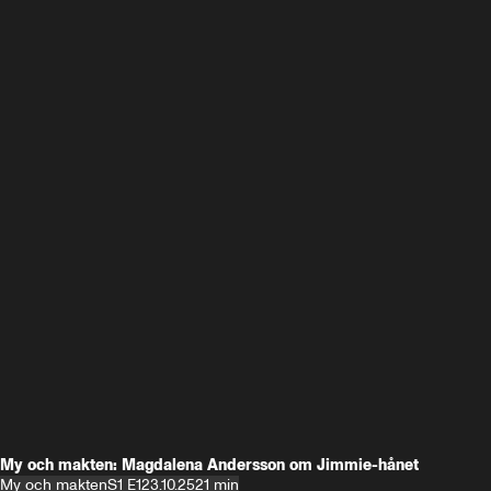
My och makten: Magdalena Andersson om Jimmie-hånet
My och makten
S1 E1
23.10.25
21 min