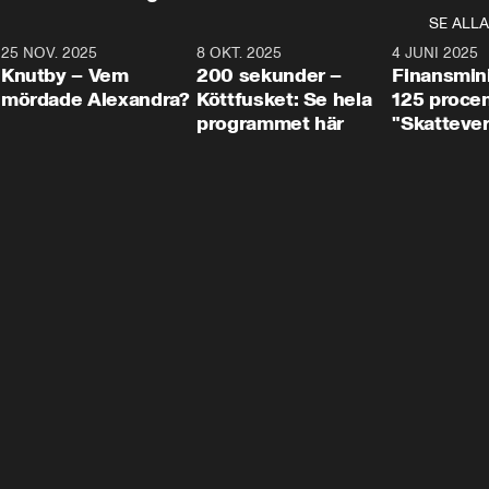
SE ALLA
3
25 NOV. 2025
31:05
8 OKT. 2025
4:29
4 JUNI 2025
Knutby – Vem
200 sekunder –
Finansmin
mördade Alexandra?
Köttfusket: Se hela
125 procent
programmet här
"Skattever
viktig uppg