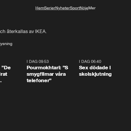
Hem
Serier
Nyheter
Sport
Nöje
Mer
Livsstil
h återkallas av IKEA.
ysning
1:54
I DAG 09:53
1:36
I DAG 06:40
0:4
: ”De
Pourmokhtari: ”S
Sex dödade i
irat
smygfilmar våra
skolskjutning
telefoner”
ns”