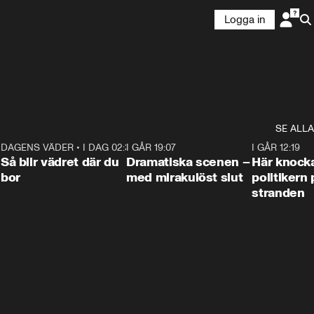
Logga in
SE ALLA
7
DAGENS VÄDER
•
I DAG 02:30
1:06
I GÅR 19:07
0:42
I GÅR 12:19
Så blir vädret där du
Dramatiska scenen –
Här knock
bor
med mirakulöst slut
politikern 
stranden