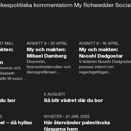
r inrikespolitiska kommentatorn My Rohwedder Soci
27 MAJ
3:51
AVSNITT 9
•
30 APRIL
24:00
AVSNITT 8
•
16 APRIL
25:1
kten:
My och makten:
My och makten:
Mikael Damberg
Nooshi Dadgostar
on
Ekonomin, 
V-ledaren Nooshi Dadgostar
finansministerrollen och 
pressas internt om 
onomin och 
demografikrisen. 
regeringsfrågan.

lisabeth 
Oppositionen ställs till svars 
I Aftonbladets 
ls till svars 
när Socialdemokraternas 
partiledarutfrågning ”My 
stern gästar 
Mikael Damberg gästar My 
och Makten” sätter hon ner 
My och Makten. 
och Makten. 
foten mot kritikerna:

1:06
5 AUGUSTI
1:0
– Vi ställer upp i val. Ska vi 
 du bor
Så blir vädret där du bor
vara med så sitter vi förstås 
25
1:22
NYHETER
•
21 JAN. 2025
0:5
ael – då hyllas
Här återvänder palestinska
fångarna hem