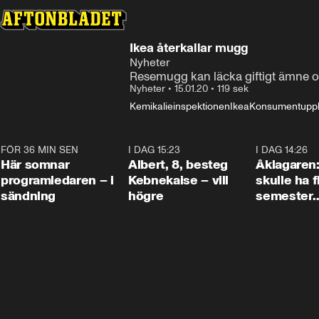
Ikea återkallar mugg
Nyheter
Resemugg kan läcka giftigt ämne oc
Nyheter
•
15.01.20
•
119 sek
Kemikalieinspektionen
Ikea
Konsumentuppl
FÖR 36 MIN SEN
0:45
I DAG 15:23
0:54
I DAG 14:26
Här somnar
Albert, 8, besteg
Åklagaren
programledaren – i
Kebnekaise – vill
skulle ha f
sändning
högre
semester
tillsamma