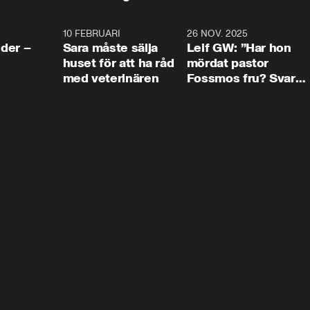
4:24
10 FEBRUARI
4:13
26 NOV. 2025
8:1
der –
Sara måste sälja
Leif GW: ”Har hon
huset för att ha råd
mördat pastor
med veterinären
Fossmos fru? Svar
nej.”