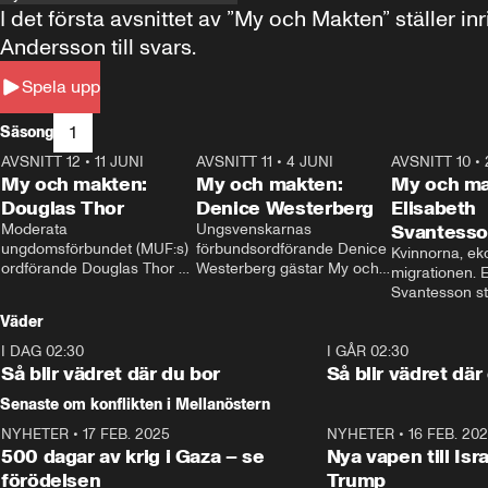
I det första avsnittet av ”My och Makten” ställe
Andersson till svars.
Spela upp
1
Säsong
AVSNITT 12
•
11 JUNI
26:27
AVSNITT 11
•
4 JUNI
23:40
AVSNITT 10
•
My och makten:
My och makten:
My och ma
Douglas Thor
Denice Westerberg
Elisabeth
Moderata 
Ungsvenskarnas 
Svantess
ungdomsförbundet (MUF:s) 
förbundsordförande Denice 
Kvinnorna, ek
ordförande Douglas Thor 
Westerberg gästar My och 
migrationen. E
gästar My och makten. I 
makten. I avsnittet 
Svantesson stäl
avsnittet diskuteras 
diskuteras migrationsfrågan 
när finansmini
Väder
tonårsutvisningarna och hur 
och hur SD ska locka 
Moderaterna ska locka 
kvinnliga väljare. 
I DAG 02:30
1:06
I GÅR 02:30
väljare till valet i höst. 
Så blir vädret där du bor
Så blir vädret där
Senaste om konflikten i Mellanöstern
NYHETER
•
17 FEB. 2025
0:45
NYHETER
•
16 FEB. 20
500 dagar av krig i Gaza – se
Nya vapen till Isr
förödelsen
Trump