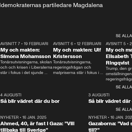
aldemokraternas partiledare Magdalena 
SE ALLA
7
AVSNITT 7
•
19 FEBRUARI
24:30
AVSNITT 6
•
12 FEBRUARI
27:30
AVSNITT 5
•
My och makten:
My och makten: Ulf
My och ma
Simona Mohamsson
Kristersson
Elisabeth
 
Tonårsutvisningarna, skolan 
Tonårsutvisningarna, 
Ringqvist
och och krisen i Liberalerna 
regeringsfrågan och 
Trump, den gr
står i fokus i det sjunde 
matpriserna står i fokus i 
omställningen
avsnittet av ”My och 
det sjätte avsnittet av ”My 
regeringsfråga
makten”. Se när 
och makten”. Se när 
centrum i det 
SE ALLA
Aftonbladets inrikespolitiska 
Aftonbladets inrikespolitiska 
avsnittet av ”
kommentator My 
kommentator My 
6
4 AUGUSTI
1:06
3 AUGUSTI
Makten”. Se nä
Rohwedder ställer 
Rohwedder ställer 
Så blir vädret där du bor
Så blir vädret där
Aftonbladets in
utbildnings- och 
statsminister Ulf Kristersson 
kommentator 
SE ALLA
integrationsminister Simona 
till svars.
Rohwedder stäl
Mohamsson till svars.
Centerpartiets
2
NYHETER
•
16 JAN. 2025
1:01
NYHETER
•
16 JAN. 20
Thand Ring till
Ahmed, 40, är fast i Gaza: ”Vill
Gazaborna: ”Vad s
tillbaka till Sverige”
till?”