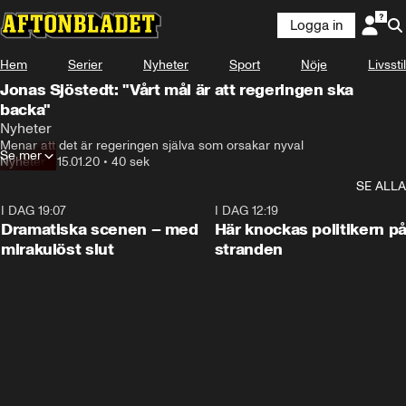
Logga in
Hem
Serier
Nyheter
Sport
Nöje
Livsstil
Jonas Sjöstedt: "Vårt mål är att regeringen ska
backa"
Nyheter
Menar att det är regeringen själva som orsakar nyval
Se mer
Nyheter
•
15.01.20
•
40 sek
SE ALLA
I DAG 19:07
0:42
I DAG 12:19
Dramatiska scenen – med
Här knockas politikern p
mirakulöst slut
stranden