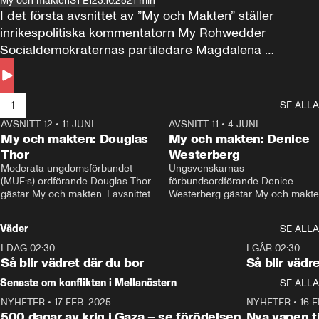
My och makten
S1 E1
23.10.25
21 min
I det första avsnittet av ”My och Makten” ställer 
inrikespolitiska kommentatorn My Rohwedder 
Socialdemokraternas partiledare Magdalena 
Andersson till svars.
1
SE ALLA
AVSNITT 12
•
11 JUNI
26:27
AVSNITT 11
•
4 JUNI
2
My och makten: Douglas
My och makten: Denice
Thor
Westerberg
Moderata ungdomsförbundet 
Ungsvenskarnas 
(MUF:s) ordförande Douglas Thor 
förbundsordförande Denice 
gästar My och makten. I avsnittet 
Westerberg gästar My och makten.
diskuteras tonårsutvisningarna och 
avsnittet diskuteras migrationsfrå
hur Moderaterna ska locka väljare till 
och hur SD ska locka kvinnliga 
Väder
SE ALLA
valet i höst. 
väljare. 
I DAG 02:30
1:06
I GÅR 02:30
Så blir vädret där du bor
Så blir vädr
Senaste om konflikten i Mellanöstern
SE ALLA
NYHETER
•
17 FEB. 2025
0:45
NYHETER
•
16 F
500 dagar av krig i Gaza – se förödelsen
Nya vapen ti