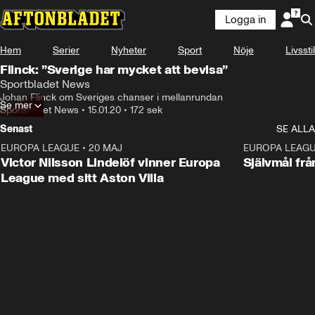
Logga in
Hem
Serier
Nyheter
Sport
Nöje
Livsstil
Flinck: ”Sverige har mycket att bevisa”
Sportbladet News
Johan Flinck om Sveriges chanser i mellanrundan
Se mer
Sportbladet News
•
15.01.20
•
172 sek
Senast
SE ALLA
EUROPA LEAGUE
•
20 MAJ
1:32
EUROPA LEAG
Victor Nilsson Lindelöf vinner Europa
Självmål frå
League med sitt Aston Villa