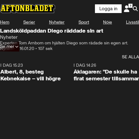
Logga in
Hem
Serier
Nyheter
Sport
Nöje
Livsstil
Landsköldpaddan Diego räddade sin art
Nyheter
Experten Tom Arnbom om hjälten Diego som rädade sin egen art.
Se mer
Nyheter
•
16.01.20
•
107 sek
SE ALLA
I DAG 15:23
0:54
I DAG 14:26
Albert, 8, besteg
Åklagaren: ”De skulle ha
Kebnekaise – vill högre
firat semester tillsamma