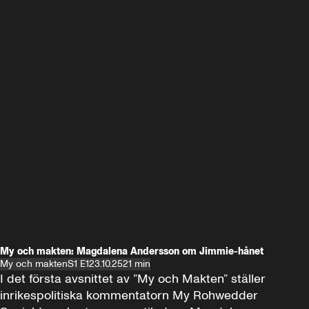
My och makten: Magdalena Andersson om Jimmie-hånet
My och makten
S1 E1
23.10.25
21 min
I det första avsnittet av ”My och Makten” ställer 
inrikespolitiska kommentatorn My Rohwedder 