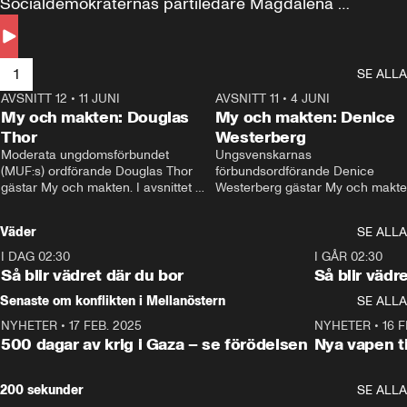
Socialdemokraternas partiledare Magdalena 
Andersson till svars.
1
SE ALLA
AVSNITT 12
•
11 JUNI
26:27
AVSNITT 11
•
4 JUNI
2
My och makten: Douglas
My och makten: Denice
Thor
Westerberg
Moderata ungdomsförbundet 
Ungsvenskarnas 
(MUF:s) ordförande Douglas Thor 
förbundsordförande Denice 
gästar My och makten. I avsnittet 
Westerberg gästar My och makten.
diskuteras tonårsutvisningarna och 
avsnittet diskuteras migrationsfrå
hur Moderaterna ska locka väljare till 
och hur SD ska locka kvinnliga 
Väder
SE ALLA
valet i höst. 
väljare. 
I DAG 02:30
1:06
I GÅR 02:30
Så blir vädret där du bor
Så blir vädr
Senaste om konflikten i Mellanöstern
SE ALLA
NYHETER
•
17 FEB. 2025
0:45
NYHETER
•
16 F
500 dagar av krig i Gaza – se förödelsen
Nya vapen ti
200 sekunder
SE ALLA