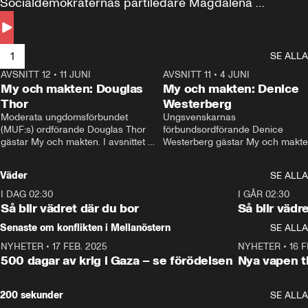
Socialdemokraternas partiledare Magdalena 
Andersson till svars.
1
SE ALLA
AVSNITT 12
•
11 JUNI
26:27
AVSNITT 11
•
4 JUNI
2
My och makten: Douglas
My och makten: Denice
Thor
Westerberg
Moderata ungdomsförbundet 
Ungsvenskarnas 
(MUF:s) ordförande Douglas Thor 
förbundsordförande Denice 
gästar My och makten. I avsnittet 
Westerberg gästar My och makten.
diskuteras tonårsutvisningarna och 
avsnittet diskuteras migrationsfrå
hur Moderaterna ska locka väljare till 
och hur SD ska locka kvinnliga 
Väder
SE ALLA
valet i höst. 
väljare. 
I DAG 02:30
1:06
I GÅR 02:30
Så blir vädret där du bor
Så blir vädr
Senaste om konflikten i Mellanöstern
SE ALLA
NYHETER
•
17 FEB. 2025
0:45
NYHETER
•
16 F
500 dagar av krig i Gaza – se förödelsen
Nya vapen ti
200 sekunder
SE ALLA