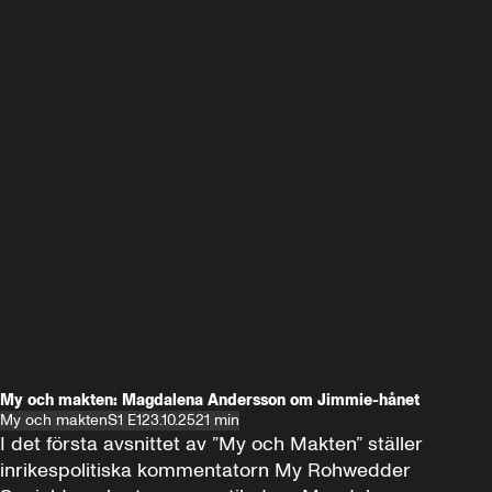
My och makten: Magdalena Andersson om Jimmie-hånet
My och makten
S1 E1
23.10.25
21 min
I det första avsnittet av ”My och Makten” ställer 
inrikespolitiska kommentatorn My Rohwedder 