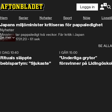
Logga in
Hem
Serier
Nyheter
Sport
Nöje
Livsstil
Japans miljöminister kritiseras för pappaledighet
Nyheter
Ministern tar pappaledigt två veckor. Får kritik i Japan
Se mer
Nyheter
•
17.01.20
•
61 sek
SE ALLA
I DAG 10:40
1:01
I GÅR 15:00
Rituals släppte
”Underliga grytor"
bebisparfym: ”Sjukaste”
försvinner på Lidingösko