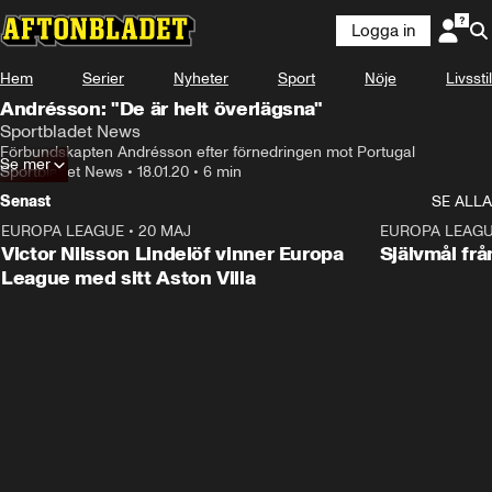
Logga in
Hem
Serier
Nyheter
Sport
Nöje
Livsstil
Andrésson: "De är helt överlägsna"
Sportbladet News
Förbundskapten Andrésson efter förnedringen mot Portugal
Se mer
Sportbladet News
•
18.01.20
•
6 min
Senast
SE ALLA
EUROPA LEAGUE
•
20 MAJ
1:32
EUROPA LEAG
Victor Nilsson Lindelöf vinner Europa
Självmål frå
League med sitt Aston Villa