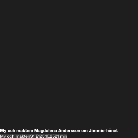
My och makten: Magdalena Andersson om Jimmie-hånet
My och makten
S1 E1
23.10.25
21 min