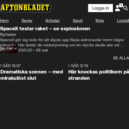
Logga in
Hem
Serier
Nyheter
Sport
Nöje
Livsstil
SpaceX testar raket – se explosionen
Nyheter
SpaceX gör sig redo för att skjuta upp Nasa-astronauter inom några 
månader. Här testar de nödutrymning om en olycka skulle ske vid 
Se mer
uppskjutning.
Nyheter
•
20.01.20
•
68 sek
SE ALLA
I GÅR 19:07
0:42
I GÅR 12:19
Dramatiska scenen – med
Här knockas politikern p
mirakulöst slut
stranden