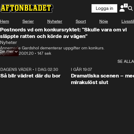
Logga in
Hem
Serier
Nyheter
Sport
Nöje
Livsstil
Postnords vd om konkursryktet: "Skulle vara om vi
släppte ratten och körde av vägen"
Nyheter
Annemarie Gardshol dementerar uppgifter om konkurs.
Se mer
Nyheter
•
20.01.20
•
147 sek
SE ALLA
DAGENS VÄDER
•
I DAG 02:30
1:06
I GÅR 19:07
Så blir vädret där du bor
Dramatiska scenen – me
mirakulöst slut