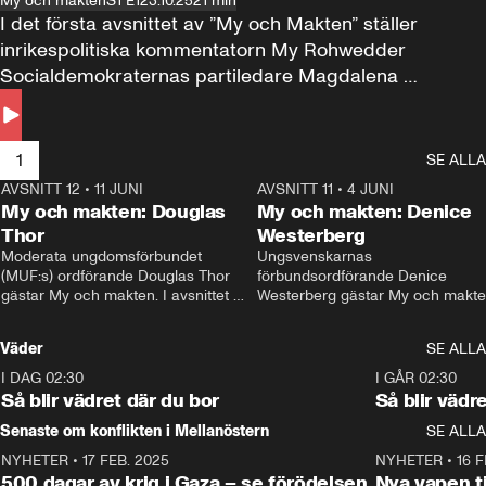
My och makten
S1 E1
23.10.25
21 min
I det första avsnittet av ”My och Makten” ställer 
inrikespolitiska kommentatorn My Rohwedder 
Socialdemokraternas partiledare Magdalena 
Andersson till svars.
1
SE ALLA
AVSNITT 12
•
11 JUNI
26:27
AVSNITT 11
•
4 JUNI
2
My och makten: Douglas
My och makten: Denice
Thor
Westerberg
Moderata ungdomsförbundet 
Ungsvenskarnas 
(MUF:s) ordförande Douglas Thor 
förbundsordförande Denice 
gästar My och makten. I avsnittet 
Westerberg gästar My och makten.
diskuteras tonårsutvisningarna och 
avsnittet diskuteras migrationsfrå
hur Moderaterna ska locka väljare till 
och hur SD ska locka kvinnliga 
Väder
SE ALLA
valet i höst. 
väljare. 
I DAG 02:30
1:06
I GÅR 02:30
Så blir vädret där du bor
Så blir vädr
Senaste om konflikten i Mellanöstern
SE ALLA
NYHETER
•
17 FEB. 2025
0:45
NYHETER
•
16 F
500 dagar av krig i Gaza – se förödelsen
Nya vapen ti