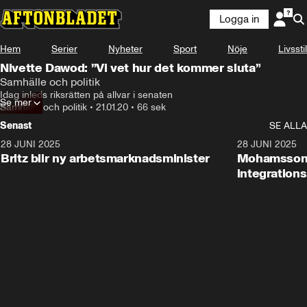
Logga in
Hem
Serier
Nyheter
Sport
Nöje
Livsstil
Nivette Dawod: ”Vi vet hur det kommer sluta”
Samhälle och politik
Idag inleds riksrätten på allvar i senaten
Se mer
Samhälle och politik
•
21.01.20
•
66 sek
Senast
SE ALLA
28 JUNI 2025
1:48
28 JUNI 2025
Britz blir ny arbetsmarknadsminister
Mohamsson b
integration