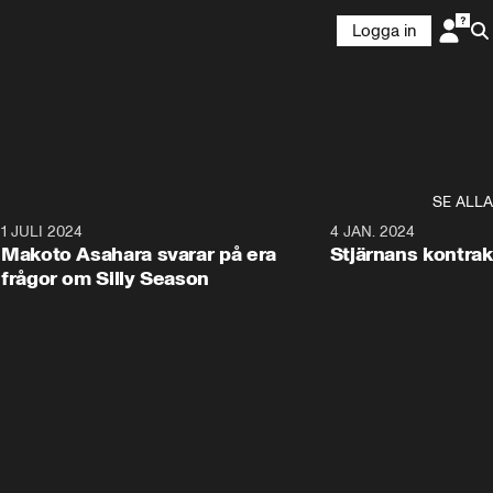
Logga in
SE ALLA
3
1 JULI 2024
4 JAN. 2024
Makoto Asahara svarar på era
Stjärnans kontrakt
frågor om Silly Season