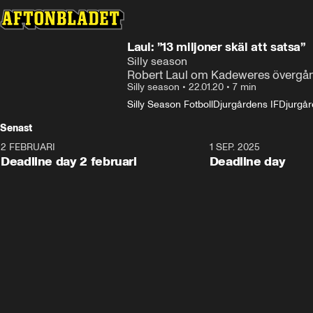
Laul: ”13 miljoner skäl att satsa”
Silly season
Robert Laul om Kadeweres övergån
Silly season
•
22.01.20
•
7 min
Silly Season Fotboll
Djurgårdens IF
Djurgår
Senast
2 FEBRUARI
1 SEP. 2025
Deadline day 2 februari
Deadline day