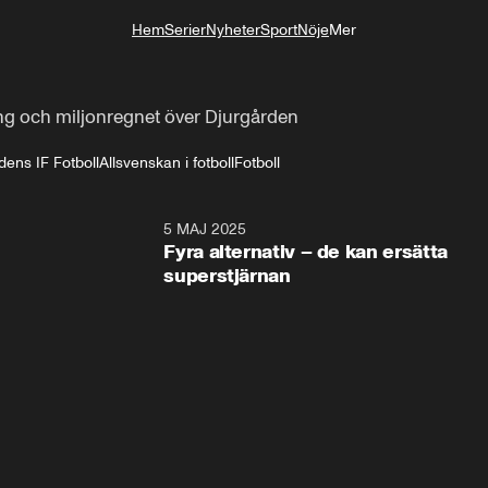
Hem
Serier
Nyheter
Sport
Nöje
Mer
Livsstil
g och miljonregnet över Djurgården
dens IF Fotboll
Allsvenskan i fotboll
Fotboll
5 MAJ 2025
0:3
Fyra alternativ – de kan ersätta
superstjärnan