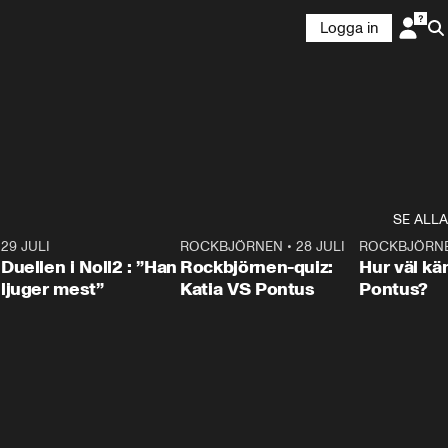
Logga in
SE ALLA
9
29 JULI
0:47
ROCKBJÖRNEN
•
28 JULI
0:15
ROCKBJÖRN
Duellen i Noll2 : ”Han
Rockbjörnen-quiz:
Hur väl kä
ljuger mest”
Katia VS Pontus
Pontus?