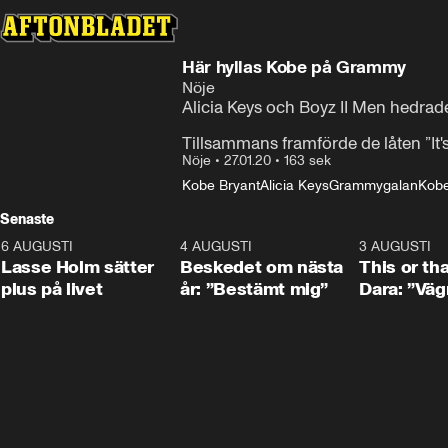
Här hyllas Kobe på Grammy
Nöje
Alicia Keys och Boyz II Men hedrad
Tillsammans framförde de låten ”It'
Nöje
•
27.01.20
•
163 sek
Kobe Bryant
Alicia Keys
Grammygalan
Kobe
Senaste
6 AUGUSTI
1:04
4 AUGUSTI
0:24
3 AUGUSTI
Lasse Holm sätter
Beskedet om nästa
This or th
plus på livet
år: ”Bestämt mig”
Dara: ”Väg