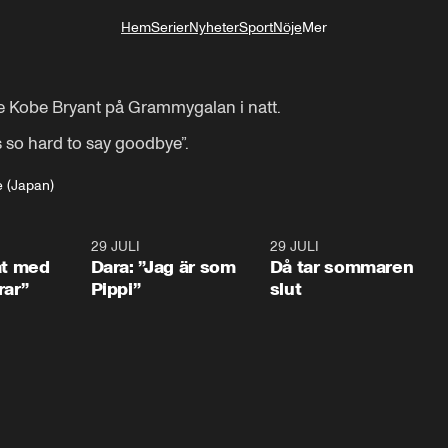
Hem
Serier
Nyheter
Sport
Nöje
Mer
Livsstil
e Kobe Bryant på Grammygalan i natt.

s so hard to say goodbye”.
 (Japan)
1:02
29 JULI
0:41
29 JULI
0:3
at med
Dara: ”Jag är som
Då tar sommaren
rar”
Pippi”
slut