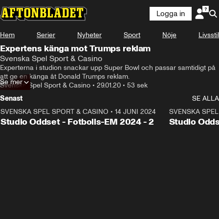
Logga in
Annons
Läs mer här!
Hem
Serier
Nyheter
Sport
Nöje
Livsstil
Annons från Svenska Spel Sport & Casino
Expertens känga mot Trumps reklam
Svenska Spel Sport & Casino
Experterna i studion snackar upp Super Bowl och passar samtidigt på 
att ge en känga åt Donald Trumps reklam.
Se mer
Svenska Spel Sport & Casino
•
29.01.20
•
53 sek
Senast
SE ALLA
SVENSKA SPEL SPORT & CASINO
•
14 JUNI 2024
23:09
SVENSKA SPEL
ANNONS
Studio Oddset - Fotbolls-EM 2024 - 2
Studio Odds