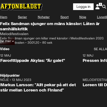
Logga in
Hem
Serier
Nyheter
Sport
Nöje
Livsstil
Felix Sandman sjunger om mäns känslor: Låten är
samhällskritik
Melodifestivalen
Felix Sandman sjunger om killar med känslor i Melodifestivalen 2020.
Se mer
Melodifestivalen
•
30.01.20
•
80 sek
Video
SE ALLA
12 MAJ
1:04
12 MAJ
Favorittippade Akylas: ”Är galet”
Pressen infö
Höjdpunkter
NÖJE
•
13 MAJ 2023
18:32
MELODIFESTIV
Markus Larsson: "Allt pekar på att det
Loreen till 
står mellan Loreen och Finland"