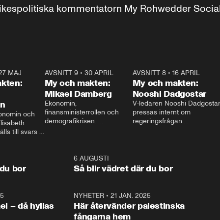
r inrikespolitiska kommentatorn My Rohwedder Soci
27 MAJ
3:51
AVSNITT 9
•
30 APRIL
24:00
AVSNITT 8
•
16 APRIL
25:1
kten:
My och makten:
My och makten:
Mikael Damberg
Nooshi Dadgostar
on
Ekonomin, 
V-ledaren Nooshi Dadgostar
finansministerrollen och 
pressas internt om 
onomin och 
demografikrisen. 
regeringsfrågan.

lisabeth 
Oppositionen ställs till svars 
I Aftonbladets 
ls till svars 
när Socialdemokraternas 
partiledarutfrågning ”My 
stern gästar 
Mikael Damberg gästar My 
och Makten” sätter hon ner 
My och Makten. 
och Makten. 
foten mot kritikerna:

1:06
6 AUGUSTI
1:0
– Vi ställer upp i val. Ska vi 
 du bor
Så blir vädret där du bor
vara med så sitter vi förstås 
25
1:22
NYHETER
•
21 JAN. 2025
0:5
ael – då hyllas
Här återvänder palestinska
fångarna hem