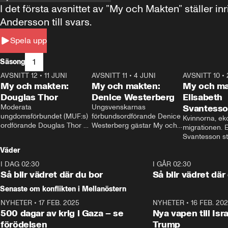
I det första avsnittet av ”My och Makten” ställe
Andersson till svars.
Spela upp
1
Säsong
AVSNITT 12
•
11 JUNI
26:27
AVSNITT 11
•
4 JUNI
23:40
AVSNITT 10
•
My och makten:
My och makten:
My och ma
Douglas Thor
Denice Westerberg
Elisabeth
Moderata 
Ungsvenskarnas 
Svantess
ungdomsförbundet (MUF:s) 
förbundsordförande Denice 
Kvinnorna, ek
ordförande Douglas Thor 
Westerberg gästar My och 
migrationen. E
gästar My och makten. I 
makten. I avsnittet 
Svantesson stäl
avsnittet diskuteras 
diskuteras migrationsfrågan 
när finansmini
Väder
tonårsutvisningarna och hur 
och hur SD ska locka 
Moderaterna ska locka 
kvinnliga väljare. 
I DAG 02:30
1:06
I GÅR 02:30
väljare till valet i höst. 
Så blir vädret där du bor
Så blir vädret där
Senaste om konflikten i Mellanöstern
NYHETER
•
17 FEB. 2025
0:45
NYHETER
•
16 FEB. 20
500 dagar av krig i Gaza – se
Nya vapen till Isr
förödelsen
Trump