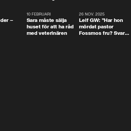
4:24
10 FEBRUARI
4:13
26 NOV. 2025
8:1
der –
Sara måste sälja
Leif GW: ”Har hon
huset för att ha råd
mördat pastor
med veterinären
Fossmos fru? Svar
nej.”