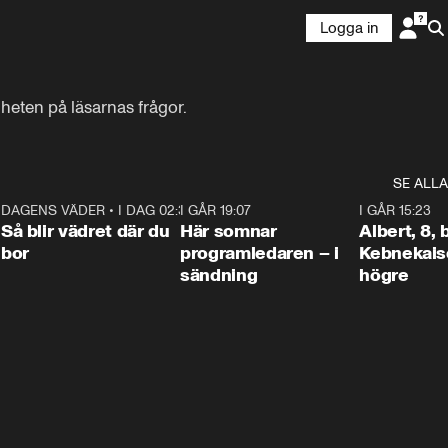
Logga in
heten på läsarnas frågor.
SE ALLA
6
DAGENS VÄDER
•
I DAG 02:30
1:06
I GÅR 19:07
0:45
I GÅR 15:23
Så blir vädret där du
Här somnar
Albert, 8,
bor
programledaren – i
Kebnekaise
sändning
högre