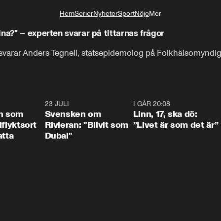
Hem
Serier
Nyheter
Sport
Nöje
Mer
Livsstil
na?" – experten svarar på tittarnas frågor
svarar Anders Tegnell, statsepidemolog på Folkhälsomyndig
1:24
23 JULI
1:42
I GÅR 20:08
4:3
n som
Svensken om
Linn, 17, ska dö:
llflyktsort
Rivieran: "Blivit som
”Livet är som det är”
atta
Dubai"