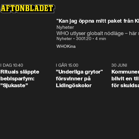
"Kan jag öppna mitt paket från Ki
Nyheter
WHO utlyser globalt nödläge – här 
Nyheter
•
30.01.20
•
4 min
WHO
Kina
I DAG 10:40
1:01
I GÅR 15:00
1:07
30 JUNI
Rituals släppte
”Underliga grytor"
Kommune
bebisparfym:
försvinner på
blivit en ti
”Sjukaste”
Lidingöskolor
för skulds