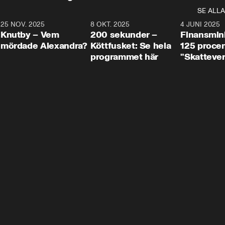
SE ALLA
3
25 NOV. 2025
31:05
8 OKT. 2025
4:29
4 JUNI 2025
Knutby – Vem
200 sekunder –
Finansmin
mördade Alexandra?
Köttfusket: Se hela
125 procent
programmet här
"Skattever
viktig uppg