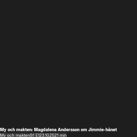
My och makten: Magdalena Andersson om Jimmie-hånet
My och makten
S1 E1
23.10.25
21 min