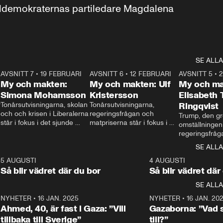
aldemokraternas partiledare Magdalena 
SE ALLA
7
AVSNITT 7
•
19 FEBRUARI
24:30
AVSNITT 6
•
12 FEBRUARI
27:30
AVSNITT 5
•
My och makten:
My och makten: Ulf
My och ma
Simona Mohamsson
Kristersson
Elisabeth
 
Tonårsutvisningarna, skolan 
Tonårsutvisningarna, 
Ringqvist
och och krisen i Liberalerna 
regeringsfrågan och 
Trump, den gr
står i fokus i det sjunde 
matpriserna står i fokus i 
omställningen
avsnittet av ”My och 
det sjätte avsnittet av ”My 
regeringsfråga
makten”. Se när 
och makten”. Se när 
centrum i det 
SE ALLA
Aftonbladets inrikespolitiska 
Aftonbladets inrikespolitiska 
avsnittet av ”
kommentator My 
kommentator My 
6
5 AUGUSTI
1:06
4 AUGUSTI
Makten”. Se nä
Rohwedder ställer 
Rohwedder ställer 
Så blir vädret där du bor
Så blir vädret där
Aftonbladets in
utbildnings- och 
statsminister Ulf Kristersson 
kommentator 
SE ALLA
integrationsminister Simona 
till svars.
Rohwedder stäl
Mohamsson till svars.
Centerpartiets
2
NYHETER
•
16 JAN. 2025
1:01
NYHETER
•
16 JAN. 20
Thand Ring till
Ahmed, 40, är fast i Gaza: ”Vill
Gazaborna: ”Vad s
tillbaka till Sverige”
till?”