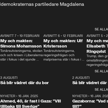
aldemokraternas partiledare Magdalena 
SE ALLA
7
AVSNITT 7
•
19 FEBRUARI
24:30
AVSNITT 6
•
12 FEBRUARI
27:30
AVSNITT 5
•
My och makten:
My och makten: Ulf
My och ma
Simona Mohamsson
Kristersson
Elisabeth
 
Tonårsutvisningarna, skolan 
Tonårsutvisningarna, 
Ringqvist
och och krisen i Liberalerna 
regeringsfrågan och 
Trump, den gr
står i fokus i det sjunde 
matpriserna står i fokus i 
omställningen
avsnittet av ”My och 
det sjätte avsnittet av ”My 
regeringsfråga
makten”. Se när 
och makten”. Se när 
centrum i det 
SE ALLA
Aftonbladets inrikespolitiska 
Aftonbladets inrikespolitiska 
avsnittet av ”
kommentator My 
kommentator My 
6
3 AUGUSTI
1:06
2 AUGUSTI
Makten”. Se nä
Rohwedder ställer 
Rohwedder ställer 
Så blir vädret där du bor
Så blir vädret där
Aftonbladets in
utbildnings- och 
statsminister Ulf Kristersson 
kommentator 
SE ALLA
integrationsminister Simona 
till svars.
Rohwedder stäl
Mohamsson till svars.
Centerpartiets
2
NYHETER
•
16 JAN. 2025
1:01
NYHETER
•
16 JAN. 20
Thand Ring till
Ahmed, 40, är fast i Gaza: ”Vill
Gazaborna: ”Vad s
tillbaka till Sverige”
till?”