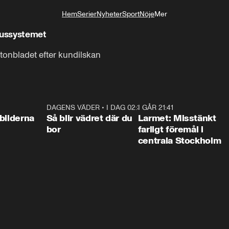
Hem
Serier
Nyheter
Sport
Nöje
Mer
Livsstil
nussystemet
tonbladet efter kundilskan
0:31
DAGENS VÄDER
•
I DAG 02:30
1:06
I GÅR 21:41
0:3
bilderna
Så blir vädret där du
Larmet: Misstänkt
bor
farligt föremål i
centrala Stockholm