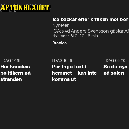
Ica backar efter kritiken mot bo
Nyheter
ICA:s vd Anders Svensson gästar Af
Nyheter
•
31.01.20
•
6 min
Brott
Ica
I DAG 12:19
0:45
I DAG 10:16
1:26
I DAG 08:20
Här knockas
Per-Inge fast i
Se de nya 
politikern på
hemmet – kan inte
på solen
stranden
komma ut