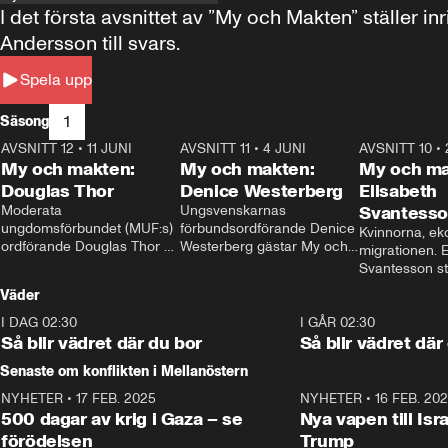
I det första avsnittet av ”My och Makten” ställe
Andersson till svars.
Spela upp
1
Säsong
AVSNITT 12
•
11 JUNI
26:27
AVSNITT 11
•
4 JUNI
23:40
AVSNITT 10
•
My och makten:
My och makten:
My och ma
Douglas Thor
Denice Westerberg
Elisabeth
Moderata 
Ungsvenskarnas 
Svantess
ungdomsförbundet (MUF:s) 
förbundsordförande Denice 
Kvinnorna, ek
ordförande Douglas Thor 
Westerberg gästar My och 
migrationen. E
gästar My och makten. I 
makten. I avsnittet 
Svantesson stäl
avsnittet diskuteras 
diskuteras migrationsfrågan 
när finansmini
Väder
tonårsutvisningarna och hur 
och hur SD ska locka 
Moderaterna ska locka 
kvinnliga väljare. 
I DAG 02:30
1:06
I GÅR 02:30
väljare till valet i höst. 
Så blir vädret där du bor
Så blir vädret där
Senaste om konflikten i Mellanöstern
NYHETER
•
17 FEB. 2025
0:45
NYHETER
•
16 FEB. 20
500 dagar av krig i Gaza – se
Nya vapen till Isr
förödelsen
Trump