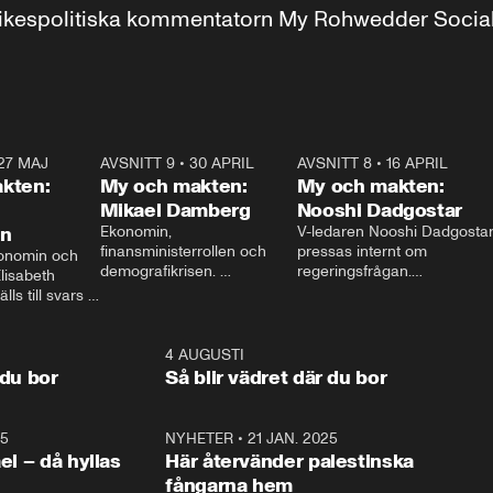
r inrikespolitiska kommentatorn My Rohwedder Soci
27 MAJ
3:51
AVSNITT 9
•
30 APRIL
24:00
AVSNITT 8
•
16 APRIL
25:1
kten:
My och makten:
My och makten:
Mikael Damberg
Nooshi Dadgostar
on
Ekonomin, 
V-ledaren Nooshi Dadgostar
finansministerrollen och 
pressas internt om 
onomin och 
demografikrisen. 
regeringsfrågan.

lisabeth 
Oppositionen ställs till svars 
I Aftonbladets 
ls till svars 
när Socialdemokraternas 
partiledarutfrågning ”My 
stern gästar 
Mikael Damberg gästar My 
och Makten” sätter hon ner 
My och Makten. 
och Makten. 
foten mot kritikerna:

1:06
4 AUGUSTI
1:0
– Vi ställer upp i val. Ska vi 
 du bor
Så blir vädret där du bor
vara med så sitter vi förstås 
25
1:22
NYHETER
•
21 JAN. 2025
0:5
ael – då hyllas
Här återvänder palestinska
fångarna hem