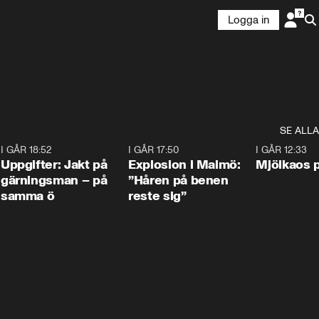
Logga in
SE ALLA
5
I GÅR 18:52
0:33
I GÅR 17:50
1:10
I GÅR 12:33
Uppgifter: Jakt på
Explosion i Malmö:
Mjölkaos p
gärningsman – på
”Håren på benen
samma ö
reste sig”