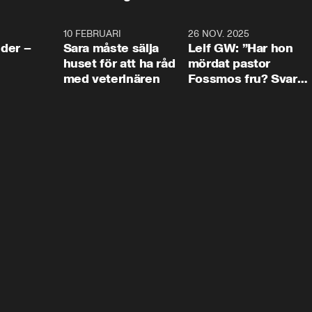
4:24
10 FEBRUARI
4:13
26 NOV. 2025
8:1
der –
Sara måste sälja
Leif GW: ”Har hon
huset för att ha råd
mördat pastor
med veterinären
Fossmos fru? Svar
nej.”