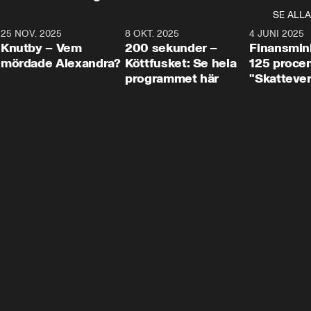
SE ALLA
3
25 NOV. 2025
31:05
8 OKT. 2025
4:29
4 JUNI 2025
Knutby – Vem
200 sekunder –
Finansmin
mördade Alexandra?
Köttfusket: Se hela
125 procent
programmet här
"Skattever
viktig uppg