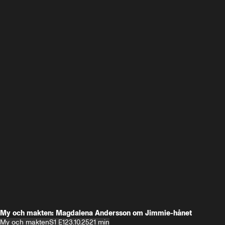
My och makten: Magdalena Andersson om Jimmie-hånet
My och makten
S1 E1
23.10.25
21 min