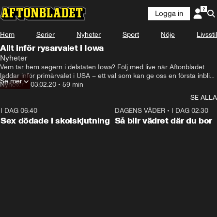
Logga in
Hem
Serier
Nyheter
Sport
Nöje
Livsstil
Allt inför rysarvalet i Iowa
Nyheter
Vem tar hem segern i delstaten Iowa? Följ med live när Aftonbladet 
laddar inför primärvalet i USA – ett val som kan ge oss en första inblick 
Se mer
i vem som blir Trumps motståndare.
Nyheter
•
03.02.20
•
59 min
SE ALLA
I DAG 06:40
0:47
DAGENS VÄDER
•
I DAG 02:30
Sex dödade i skolskjutning
Så blir vädret där du bor