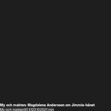
My och makten: Magdalena Andersson om Jimmie-hånet
My och makten
S1 E1
23.10.25
21 min