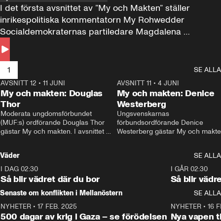
I det första avsnittet av ”My och Makten” ställer 
inrikespolitiska kommentatorn My Rohwedder 
Socialdemokraternas partiledare Magdalena 
Andersson till svars.
1
SE ALLA
AVSNITT 12
•
11 JUNI
26:27
AVSNITT 11
•
4 JUNI
2
My och makten: Douglas
My och makten: Denice
Thor
Westerberg
Moderata ungdomsförbundet 
Ungsvenskarnas 
(MUF:s) ordförande Douglas Thor 
förbundsordförande Denice 
gästar My och makten. I avsnittet 
Westerberg gästar My och makten.
diskuteras tonårsutvisningarna och 
avsnittet diskuteras migrationsfrå
hur Moderaterna ska locka väljare till 
och hur SD ska locka kvinnliga 
Väder
SE ALLA
valet i höst. 
väljare. 
I DAG 02:30
1:06
I GÅR 02:30
Så blir vädret där du bor
Så blir vädr
Senaste om konflikten i Mellanöstern
SE ALLA
NYHETER
•
17 FEB. 2025
0:45
NYHETER
•
16 F
500 dagar av krig i Gaza – se förödelsen
Nya vapen ti