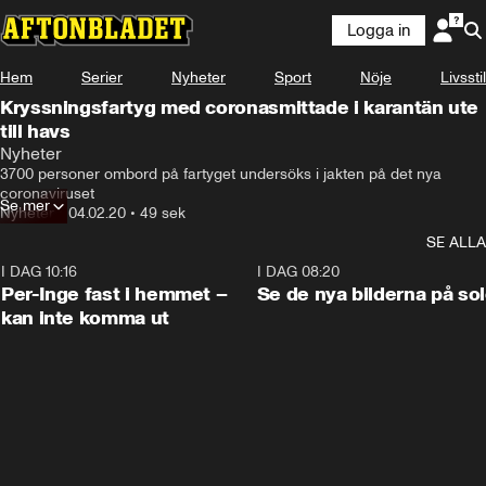
Logga in
Hem
Serier
Nyheter
Sport
Nöje
Livsstil
Kryssningsfartyg med coronasmittade i karantän ute
till havs
Nyheter
3700 personer ombord på fartyget undersöks i jakten på det nya 
coronaviruset
Se mer
Nyheter
•
04.02.20
•
49 sek
SE ALLA
I DAG 10:16
1:26
I DAG 08:20
Per-Inge fast i hemmet –
Se de nya bilderna på so
kan inte komma ut