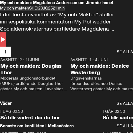
My och makten: Magdalena Andersson om Jimmie-hånet
My och makten
S1 E1
23.10.25
21 min
I det första avsnittet av ”My och Makten” ställer 
inrikespolitiska kommentatorn My Rohwedder 
Socialdemokraternas partiledare Magdalena 
Andersson till svars.
1
SE ALLA
AVSNITT 12
•
11 JUNI
26:27
AVSNITT 11
•
4 JUNI
2
My och makten: Douglas
My och makten: Denice
Thor
Westerberg
Moderata ungdomsförbundet 
Ungsvenskarnas 
(MUF:s) ordförande Douglas Thor 
förbundsordförande Denice 
gästar My och makten. I avsnittet 
Westerberg gästar My och makten.
diskuteras tonårsutvisningarna och 
avsnittet diskuteras migrationsfrå
hur Moderaterna ska locka väljare till 
och hur SD ska locka kvinnliga 
Väder
SE ALLA
valet i höst. 
väljare. 
I DAG 02:30
1:06
I GÅR 02:30
Så blir vädret där du bor
Så blir vädr
Senaste om konflikten i Mellanöstern
SE ALLA