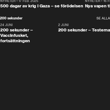
NYHETER
•
17 FEB. 2025
0:45
NYHETER
•
16 F
500 dagar av krig i Gaza – se förödelsen
Nya vapen ti
200 sekunder
SE ALLA
24 JUNI
5:00
2 JUNI
200 sekunder –
200 sekunder – Testern
Vaccinfusket,
fortsättningen