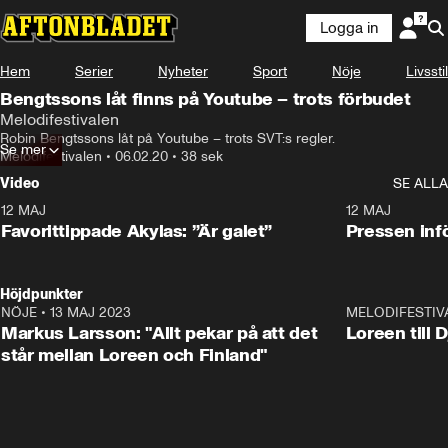
Logga in
Hem
Serier
Nyheter
Sport
Nöje
Livsstil
Bengtssons låt finns på Youtube – trots förbudet
Melodifestivalen
Robin Bengtssons låt på Youtube – trots SVT:s regler.
Se mer
Melodifestivalen
•
06.02.20
•
38 sek
Video
SE ALLA
12 MAJ
1:04
12 MAJ
Favorittippade Akylas: ”Är galet”
Pressen infö
Höjdpunkter
NÖJE
•
13 MAJ 2023
18:32
MELODIFESTIV
Markus Larsson: "Allt pekar på att det
Loreen till 
står mellan Loreen och Finland"