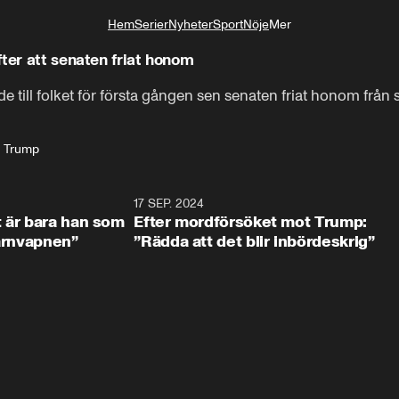
Hem
Serier
Nyheter
Sport
Nöje
Mer
Livsstil
ter att senaten friat honom
till folket för första gången sen senaten friat honom från sa
 Trump
2:18
17 SEP. 2024
1:0
t är bara han som
Efter mordförsöket mot Trump:
kärnvapnen”
”Rädda att det blir inbördeskrig”