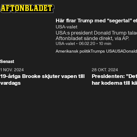
Här firar Trump med “segertal” ef
USA-valet
USA:s president Donald Trump talade 
Aftonbladet sände direkt, via AP.
USA-valet
•
06.02.20
•
10 min
Amerikansk politik
Trumps USA
USA
Donald
Senast
1 NOV. 2024
1:10
28 OKT. 2024
19-åriga Brooke skjuter vapen till
Presidenten: ”De
vardags
har koderna till 