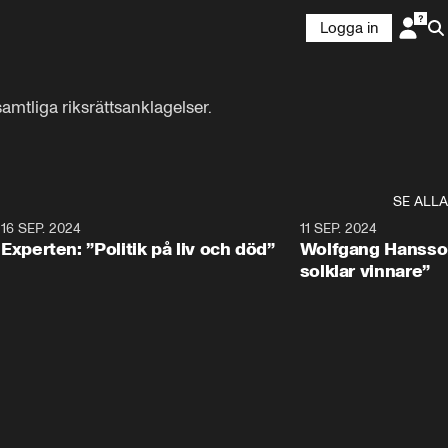
Logga in
mtliga riksrättsanklagelser. 
SE ALLA
8
16 SEP. 2024
0:25
11 SEP. 2024
Experten: ”Politik på liv och död”
Wolfgang Hansson
solklar vinnare”