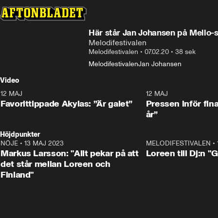
Här står Jan Johansen på Mello-sc
Melodifestivalen
Melodifestivalen
•
07.02.20
•
38 sek
Melodifestivalen
Jan Johansen
Video
12 MAJ
1:04
12 MAJ
Favorittippade Akylas: ”Är galet”
Pressen inför fin
år”
Höjdpunkter
NÖJE
•
13 MAJ 2023
18:32
MELODIFESTIVALEN
•
Markus Larsson: "Allt pekar på att
Loreen till Dj:n "
det står mellan Loreen och
Finland"