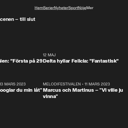
Hem
Serier
Nyheter
Sport
Nöje
Mer
Livsstil
enen – till slut
0:59
12 MAJ
0:5
alen: ”Första på 29
Delta hyllar Felicia: ”Fantastisk”
13 MARS 2023
0:56
MELODIFESTIVALEN
•
11 MARS 2023
1:1
Googlar du min låt"
Marcus och Martinus – "Vi ville ju
vinna"