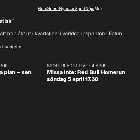
Hem
Serier
Nyheter
Sport
Nöje
Mer
Livsstil
etisk"
t hon åkt ut i kvartsfinal i världscupsprinten i Falun.
 Lundgren
PRIL
1:03
SPORTBLADET LIVE
•
4 APRIL
1:0
va plan – sen
Missa inte: Red Bull Homerun
söndag 5 april 17.30