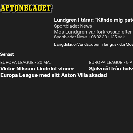
Lundgren i tårar: "Kände mig pat
Sportbladet News
Moa Lundgren var förkrossad efter at
Sportbladet News
•
08.02.20
•
125 sek
Längdskidor
Världscupen i längdskidor
Moa
Senast
EUROPA LEAGUE
•
20 MAJ
1:32
EUROPA LEAGUE
•
9 A
Victor Nilsson Lindelöf vinner
Självmål från hal
Europa League med sitt Aston Villa
skadad