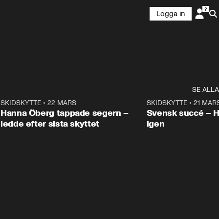
Logga in
SE ALLA
9
SKIDSKYTTE
•
22 MARS
0:55
SKIDSKYTTE
•
21 MAR
Hanna Öberg tappade segern –
Svensk succé – 
ledde efter sista skyttet
igen