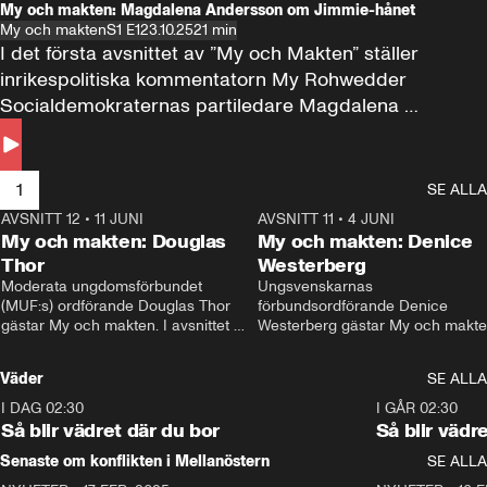
My och makten: Magdalena Andersson om Jimmie-hånet
My och makten
S1 E1
23.10.25
21 min
I det första avsnittet av ”My och Makten” ställer 
inrikespolitiska kommentatorn My Rohwedder 
Socialdemokraternas partiledare Magdalena 
Andersson till svars.
1
SE ALLA
AVSNITT 12
•
11 JUNI
26:27
AVSNITT 11
•
4 JUNI
2
My och makten: Douglas
My och makten: Denice
Thor
Westerberg
Moderata ungdomsförbundet 
Ungsvenskarnas 
(MUF:s) ordförande Douglas Thor 
förbundsordförande Denice 
gästar My och makten. I avsnittet 
Westerberg gästar My och makten.
diskuteras tonårsutvisningarna och 
avsnittet diskuteras migrationsfrå
hur Moderaterna ska locka väljare till 
och hur SD ska locka kvinnliga 
Väder
SE ALLA
valet i höst. 
väljare. 
I DAG 02:30
1:06
I GÅR 02:30
Så blir vädret där du bor
Så blir vädr
Senaste om konflikten i Mellanöstern
SE ALLA