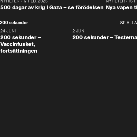
NYHETER
•
17 FEB. 2025
0:45
NYHETER
•
16 F
500 dagar av krig i Gaza – se förödelsen
Nya vapen ti
200 sekunder
SE ALLA
24 JUNI
5:00
2 JUNI
200 sekunder –
200 sekunder – Testern
Vaccinfusket,
fortsättningen