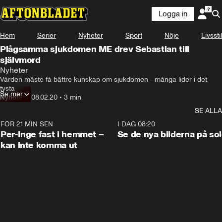
Logga in
Hem
Serier
Nyheter
Sport
Nöje
Livsstil
Plågsamma sjukdomen ME drev Sebastian till
självmord
Nyheter
Vården måste få bättre kunskap om sjukdomen - många lider i det 
tysta
Se mer
Nyheter
•
08.02.20
•
3 min
SE ALLA
FÖR 21 MIN SEN
1:26
I DAG 08:20
Per-Inge fast i hemmet –
Se de nya bilderna på so
kan inte komma ut