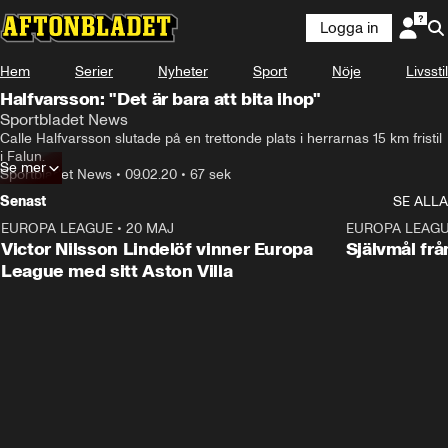
Logga in
Hem
Serier
Nyheter
Sport
Nöje
Livsstil
Halfvarsson: "Det är bara att bita ihop"
Sportbladet News
Calle Halfvarsson slutade på en trettonde plats i herrarnas 15 km fristil 
i Falun.
Se mer
Sportbladet News
•
09.02.20
•
67 sek
Senast
SE ALLA
EUROPA LEAGUE
•
20 MAJ
1:32
EUROPA LEAG
Victor Nilsson Lindelöf vinner Europa
Självmål frå
League med sitt Aston Villa