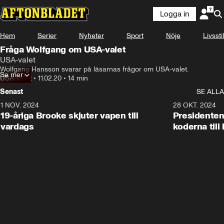
Logga in
Hem
Serier
Nyheter
Sport
Nöje
Livsstil
Fråga Wolfgang om USA-valet
USA-valet
Wolfgang Hansson svarar på läsarnas frågor om USA-valet.
Se mer
USA-valet
•
11.02.20
•
14 min
Senast
SE ALLA
1 NOV. 2024
1:10
28 OKT. 2024
19-åriga Brooke skjuter vapen till
Presidenten
vardags
koderna till