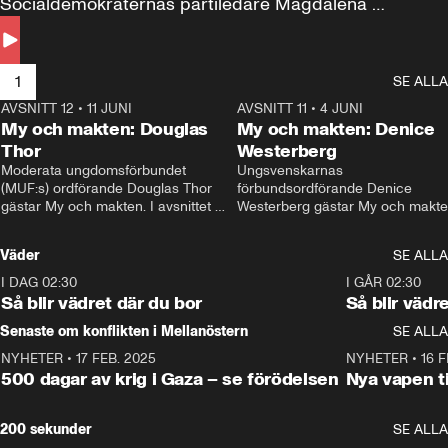
Socialdemokraternas partiledare Magdalena 
Andersson till svars.
1
SE ALLA
AVSNITT 12
•
11 JUNI
26:27
AVSNITT 11
•
4 JUNI
2
My och makten: Douglas
My och makten: Denice
Thor
Westerberg
Moderata ungdomsförbundet 
Ungsvenskarnas 
(MUF:s) ordförande Douglas Thor 
förbundsordförande Denice 
gästar My och makten. I avsnittet 
Westerberg gästar My och makten.
diskuteras tonårsutvisningarna och 
avsnittet diskuteras migrationsfrå
hur Moderaterna ska locka väljare till 
och hur SD ska locka kvinnliga 
Väder
SE ALLA
valet i höst. 
väljare. 
I DAG 02:30
1:06
I GÅR 02:30
Så blir vädret där du bor
Så blir vädr
Senaste om konflikten i Mellanöstern
SE ALLA
NYHETER
•
17 FEB. 2025
0:45
NYHETER
•
16 F
500 dagar av krig i Gaza – se förödelsen
Nya vapen ti
200 sekunder
SE ALLA