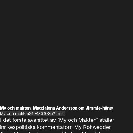
My och makten: Magdalena Andersson om Jimmie-hånet
My och makten
S1 E1
23.10.25
21 min
I det första avsnittet av ”My och Makten” ställer 
inrikespolitiska kommentatorn My Rohwedder 