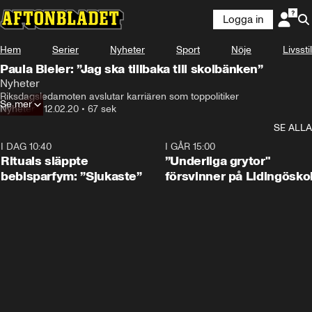
Logga in
Hem
Serier
Nyheter
Sport
Nöje
Livsstil
Paula Bieler: ”Jag ska tillbaka till skolbänken”
Nyheter
Riksdagsledamoten avslutar karriären som toppolitiker
Se mer
Nyheter
•
12.02.20
•
67 sek
SE ALLA
I DAG 10:40
1:01
I GÅR 15:00
Rituals släppte
”Underliga grytor"
bebisparfym: ”Sjukaste”
försvinner på Lidingösko