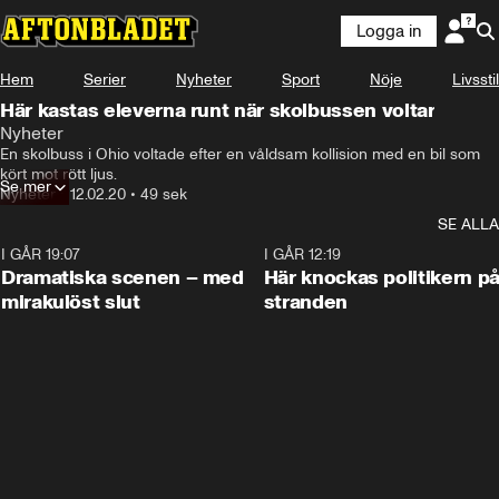
Logga in
Hem
Serier
Nyheter
Sport
Nöje
Livsstil
Här kastas eleverna runt när skolbussen voltar
Nyheter
En skolbuss i Ohio voltade efter en våldsam kollision med en bil som 
kört mot rött ljus.
Se mer
Nyheter
•
12.02.20
•
49 sek
SE ALLA
I GÅR 19:07
0:42
I GÅR 12:19
Dramatiska scenen – med
Här knockas politikern p
mirakulöst slut
stranden