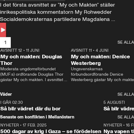
I det första avsnittet av ”My och Makten” ställer 
inrikespolitiska kommentatorn My Rohwedder 
Socialdemokraternas partiledare Magdalena 
Andersson till svars.
1
SE ALLA
AVSNITT 12
•
11 JUNI
26:27
AVSNITT 11
•
4 JUNI
2
My och makten: Douglas
My och makten: Denice
Thor
Westerberg
Moderata ungdomsförbundet 
Ungsvenskarnas 
(MUF:s) ordförande Douglas Thor 
förbundsordförande Denice 
gästar My och makten. I avsnittet 
Westerberg gästar My och makten.
diskuteras tonårsutvisningarna och 
avsnittet diskuteras migrationsfrå
hur Moderaterna ska locka väljare till 
och hur SD ska locka kvinnliga 
Väder
SE ALLA
valet i höst. 
väljare. 
I GÅR 02:30
1:06
5 AUGUSTI
Så blir vädret där du bor
Så blir vädr
Senaste om konflikten i Mellanöstern
SE ALLA
NYHETER
•
17 FEB. 2025
0:45
NYHETER
•
16 F
500 dagar av krig i Gaza – se förödelsen
Nya vapen ti