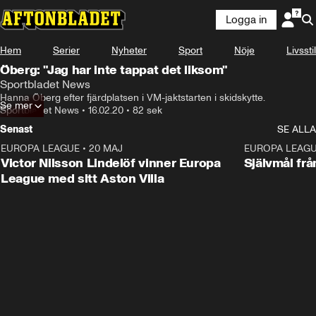
Logga in
Hem
Serier
Nyheter
Sport
Nöje
Livsstil
Öberg: "Jag har inte tappat det liksom"
Sportbladet News
Hanna Öberg efter fjärdplatsen i VM-jaktstarten i skidskytte.
Se mer
Sportbladet News
•
16.02.20
•
82 sek
Senast
SE ALLA
EUROPA LEAGUE
•
20 MAJ
1:32
EUROPA LEAG
Victor Nilsson Lindelöf vinner Europa
Självmål frå
League med sitt Aston Villa