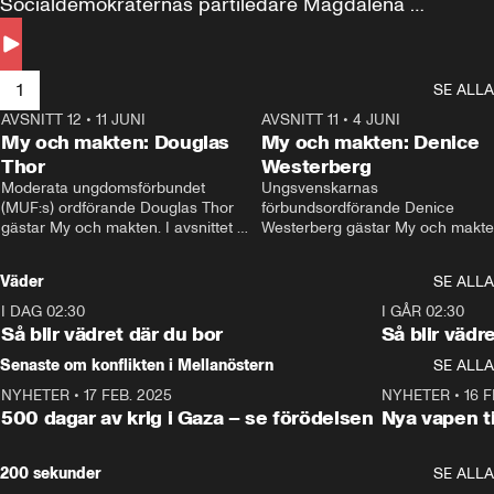
Socialdemokraternas partiledare Magdalena 
Andersson till svars.
1
SE ALLA
AVSNITT 12
•
11 JUNI
26:27
AVSNITT 11
•
4 JUNI
2
My och makten: Douglas
My och makten: Denice
Thor
Westerberg
Moderata ungdomsförbundet 
Ungsvenskarnas 
(MUF:s) ordförande Douglas Thor 
förbundsordförande Denice 
gästar My och makten. I avsnittet 
Westerberg gästar My och makten.
diskuteras tonårsutvisningarna och 
avsnittet diskuteras migrationsfrå
hur Moderaterna ska locka väljare till 
och hur SD ska locka kvinnliga 
Väder
SE ALLA
valet i höst. 
väljare. 
I DAG 02:30
1:06
I GÅR 02:30
Så blir vädret där du bor
Så blir vädr
Senaste om konflikten i Mellanöstern
SE ALLA
NYHETER
•
17 FEB. 2025
0:45
NYHETER
•
16 F
500 dagar av krig i Gaza – se förödelsen
Nya vapen ti
200 sekunder
SE ALLA