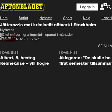
Logga in
Hem
Serier
Nyheter
Sport
Nöje
Livsstil
Jätterazzia mot kriminellt nätverk i Stockholm
Nyheter
50-tal poliser i gryningsräd - spanat i månader
Se mer
Nyheter
•
17.02.20
•
5 min
SE ALLA
I DAG 15:23
0:54
I DAG 14:26
Albert, 8, besteg
Åklagaren: ”De skulle ha
Kebnekaise – vill högre
firat semester tillsamma