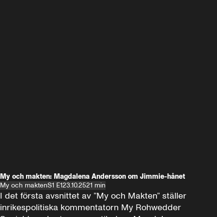
My och makten: Magdalena Andersson om Jimmie-hånet
My och makten
S1 E1
23.10.25
21 min
I det första avsnittet av ”My och Makten” ställer 
inrikespolitiska kommentatorn My Rohwedder 