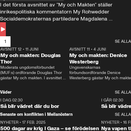
I det första avsnittet av ”My och Makten” ställer 
inrikespolitiska kommentatorn My Rohwedder 
Socialdemokraternas partiledare Magdalena 
Andersson till svars.
1
SE ALLA
AVSNITT 12
•
11 JUNI
26:27
AVSNITT 11
•
4 JUNI
2
My och makten: Douglas
My och makten: Denice
Thor
Westerberg
Moderata ungdomsförbundet 
Ungsvenskarnas 
(MUF:s) ordförande Douglas Thor 
förbundsordförande Denice 
gästar My och makten. I avsnittet 
Westerberg gästar My och makten.
diskuteras tonårsutvisningarna och 
avsnittet diskuteras migrationsfrå
hur Moderaterna ska locka väljare till 
och hur SD ska locka kvinnliga 
Väder
SE ALLA
valet i höst. 
väljare. 
I DAG 02:30
1:06
I GÅR 02:30
Så blir vädret där du bor
Så blir vädr
Senaste om konflikten i Mellanöstern
SE ALLA
NYHETER
•
17 FEB. 2025
0:45
NYHETER
•
16 F
500 dagar av krig i Gaza – se förödelsen
Nya vapen ti