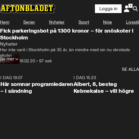
Logga in
Hem
Serier
Nyheter
Sport
Nöje
Livsstil
Fick parkeringsbot på 1300 kronor – för snöskoter i
Stockholm
Nyheter
Har inte varit i Stockholm på 35 år, än mindre med sin nu skrotade 
skoter
Se mer
Nyheter
•
18.02.20
•
97 sek
SE ALLA
I DAG 19:07
0:45
I DAG 15:23
Här somnar programledaren
Albert, 8, besteg
– i sändning
Kebnekaise – vill högre