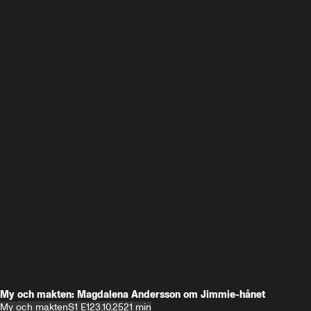
My och makten: Magdalena Andersson om Jimmie-hånet
My och makten
S1 E1
23.10.25
21 min