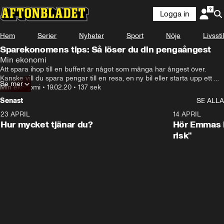
Logga in
Hem
Serier
Nyheter
Sport
Nöje
Livsstil
Sparekonomens tips: Så löser du din pengaångest
Min ekonomi
Att spara ihop till en buffert är något som många har ångest över. 
Kanske vill du spara pengar till en resa, en ny bil eller starta upp ett 
Se mer
sparkonto till dina barn. Christina Sahlberg, sparekonom på Compricer 
Min ekonomi
•
19.02.20
•
137 sek
ger sina bästa tips på hur du kan maximera ditt sparande.
Senast
SE ALLA
23 APRIL
1:08
14 APRIL
Hur mycket tjänar du?
Hör Emmas bä
risk"