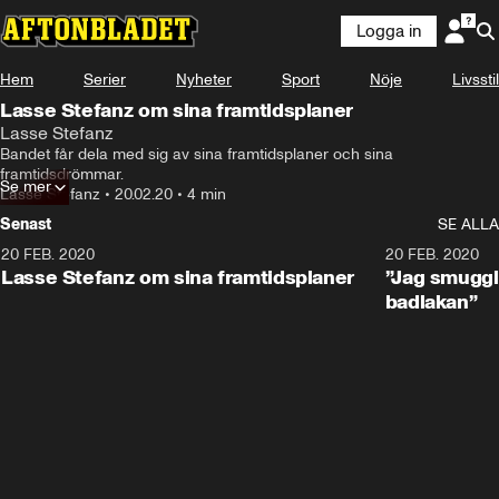
Logga in
Hem
Serier
Nyheter
Sport
Nöje
Livsstil
Lasse Stefanz om sina framtidsplaner
Lasse Stefanz
Bandet får dela med sig av sina framtidsplaner och sina 
framtidsdrömmar.
Se mer
Lasse Stefanz
•
20.02.20
•
4 min
Senast
SE ALLA
20 FEB. 2020
3:46
20 FEB. 2020
Lasse Stefanz om sina framtidsplaner
”Jag smuggl
badlakan”