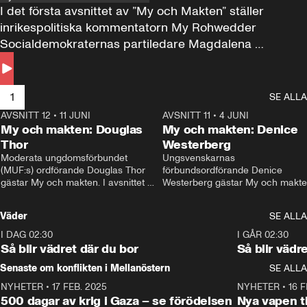
I det första avsnittet av ”My och Makten” ställer 
inrikespolitiska kommentatorn My Rohwedder 
Socialdemokraternas partiledare Magdalena 
Andersson till svars.
1
SE ALLA
AVSNITT 12
•
11 JUNI
26:27
AVSNITT 11
•
4 JUNI
2
My och makten: Douglas
My och makten: Denice
Thor
Westerberg
Moderata ungdomsförbundet 
Ungsvenskarnas 
(MUF:s) ordförande Douglas Thor 
förbundsordförande Denice 
gästar My och makten. I avsnittet 
Westerberg gästar My och makten.
diskuteras tonårsutvisningarna och 
avsnittet diskuteras migrationsfrå
hur Moderaterna ska locka väljare till 
och hur SD ska locka kvinnliga 
Väder
SE ALLA
valet i höst. 
väljare. 
I DAG 02:30
1:06
I GÅR 02:30
Så blir vädret där du bor
Så blir vädr
Senaste om konflikten i Mellanöstern
SE ALLA
NYHETER
•
17 FEB. 2025
0:45
NYHETER
•
16 F
500 dagar av krig i Gaza – se förödelsen
Nya vapen ti