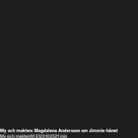
My och makten: Magdalena Andersson om Jimmie-hånet
My och makten
S1 E1
23.10.25
21 min