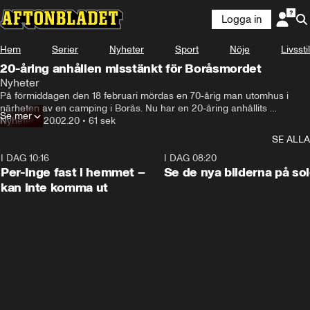
Logga in
Hem
Serier
Nyheter
Sport
Nöje
Livsstil
20-åring anhållen misstänkt för Boråsmordet
Nyheter
På förmiddagen den 18 februari mördas en 70-årig man utomhus i 
närheten av en camping i Borås. Nu har en 20-åring anhållits 
Se mer
misstänkt för mordet.
Nyheter
•
20.02.20
•
61 sek
SE ALLA
I DAG 10:16
1:26
I DAG 08:20
Per-Inge fast i hemmet –
Se de nya bilderna på so
kan inte komma ut