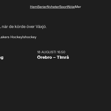
Hem
Serier
Nyheter
Sport
Nöje
Mer
Livsstil
L när de körde över Växjö.
Lakers Hockey
Ishockey
18 AUGUSTI 16:50
Plus
ng
Örebro – Timrå