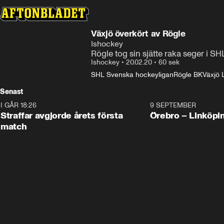
Växjö överkört av Rögle
Ishockey
Rögle tog sin sjätte raka seger i SH
Ishockey
•
20.02.20
•
60 sek
SHL Svenska hockeyligan
Rögle BK
Växjö 
Senast
I GÅR 18:26
2:19
9 SEPTEMBER
Plus
Straffar avgjorde årets första
Örebro – Linköpi
match