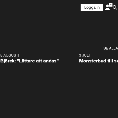
Logga in
SE ALLA
5 AUGUSTI
2:08
3 JULI
Björck: ”Lättare att andas”
Monsterbud till 