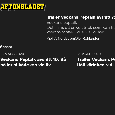
Trailer Veckans Peptalk avsnitt 7:
Veckans peptalk
Det finns ett enkelt trick som kan 
Veckans peptalk
•
21.02.20
•
26 sek
Kjell A Nordström
Olof Röhlander
Senast
13 MARS 2020
4:12
13 MARS 2020
Plus
Veckans Peptalk avsnitt 10: Så
Trailer Veckans Pe
håller ni kärleken vid liv
Håll kärleken vid l