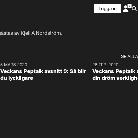
Logga in
gästas av Kjell A Nordström.
SE ALLA
9
5 MARS 2020
4:06
28 FEB. 2020
Plus
Plus
Veckans Peptalk avsnitt 9: Så blir
Veckans Peptalk av
du lyckligare
din dröm verkligh