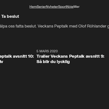
Hem
Serier
Nyheter
Sport
Nöje
Mer
Livsstil
 Ta beslut
hjälpa oss fatta beslut. Veckans Peptalk med Olof Röhlander 
0:19
5 MARS 2020
0:1
ptalk avsnitt 10:
Trailer Veckans Peptalk avsnitt 9:
iv
Så blir du lycklig