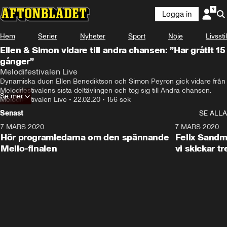
Logga in
Hem
Serier
Nyheter
Sport
Nöje
Livsstil
Ellen & Simon vidare till andra chansen: ”Har gråtit 15
gånger”
Melodifestivalen Live
Dynamiska duon Ellen Benediktson och Simon Peyron gick vidare från 
Melodifestivalens sista deltävlingen och tog sig till Andra chansen.
Se mer
Melodifestivalen Live
•
22.02.20
•
156 sek
Senast
SE ALLA
7 MARS 2020
4:32
7 MARS 2020
Hör programledarna om den spännande
Felix Sandma
Mello-finalen
vi skickar tr