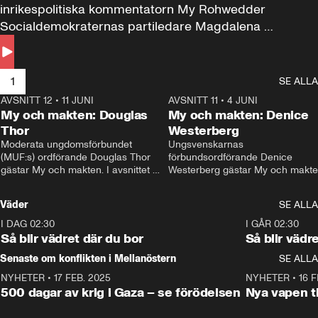
inrikespolitiska kommentatorn My Rohwedder 
Socialdemokraternas partiledare Magdalena 
Andersson till svars.
1
SE ALLA
AVSNITT 12
•
11 JUNI
26:27
AVSNITT 11
•
4 JUNI
2
My och makten: Douglas
My och makten: Denice
Thor
Westerberg
Moderata ungdomsförbundet 
Ungsvenskarnas 
(MUF:s) ordförande Douglas Thor 
förbundsordförande Denice 
gästar My och makten. I avsnittet 
Westerberg gästar My och makten.
diskuteras tonårsutvisningarna och 
avsnittet diskuteras migrationsfrå
hur Moderaterna ska locka väljare till 
och hur SD ska locka kvinnliga 
Väder
SE ALLA
valet i höst. 
väljare. 
I DAG 02:30
1:06
I GÅR 02:30
Så blir vädret där du bor
Så blir vädr
Senaste om konflikten i Mellanöstern
SE ALLA
NYHETER
•
17 FEB. 2025
0:45
NYHETER
•
16 F
500 dagar av krig i Gaza – se förödelsen
Nya vapen ti