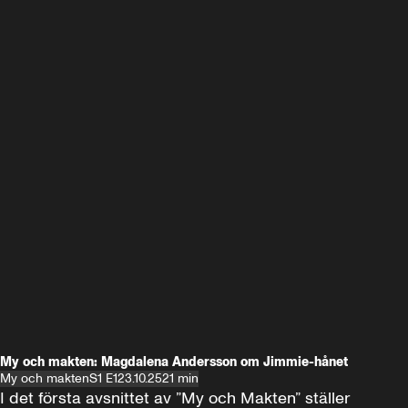
My och makten: Magdalena Andersson om Jimmie-hånet
My och makten
S1 E1
23.10.25
21 min
I det första avsnittet av ”My och Makten” ställer 