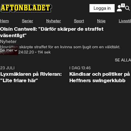
Logga in
Hem
Serier
Nyheter
Sport
Nöje
Livsstil
Oisín Cantwell: "Därför skärper de straffet
väsentligt"
Nyheter
Hovrätten skärpte straffet för en kvinna som ljugit om en våldtäkt.
Se mer
Nyheter
•
24.02.20
•
114 sek
SE ALLA
23 JULI
2:02
I DAG 13:46
Lyxmäklaren på Rivieran:
Kändisar och politiker på
"Lite friare här"
Heffners swingerklubb