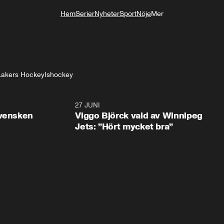
Hem
Serier
Nyheter
Sport
Nöje
Mer
Livsstil
Lakers Hockey
Ishockey
0:30
27 JUNI
0:4
svensken
Viggo Björck vald av Winnipeg
Jets: ”Hört mycket bra”