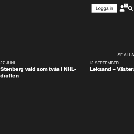
Logga in
SE ALLA
9
27 JUNI
0:49
12 SEPTEMBER
Plus
Stenberg vald som tvåa i NHL-
Leksand – Väster
draften