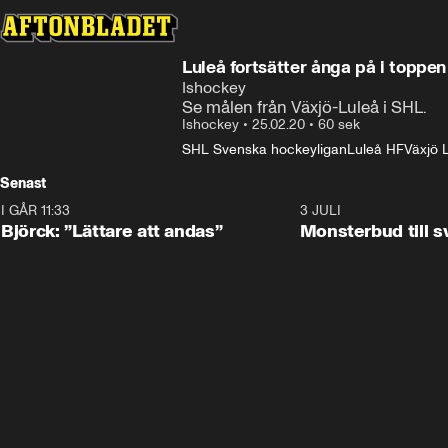
Luleå fortsätter ånga på i toppen
Ishockey
Se målen från Växjö-Luleå i SHL.
Ishockey
•
25.02.20
•
60 sek
SHL Svenska hockeyligan
Luleå HF
Växjö 
Senast
I GÅR 11:33
2:08
3 JULI
Björck: ”Lättare att andas”
Monsterbud till 