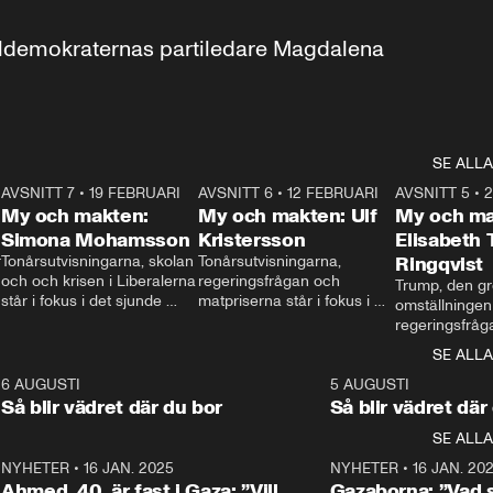
aldemokraternas partiledare Magdalena 
SE ALLA
7
AVSNITT 7
•
19 FEBRUARI
24:30
AVSNITT 6
•
12 FEBRUARI
27:30
AVSNITT 5
•
My och makten:
My och makten: Ulf
My och ma
Simona Mohamsson
Kristersson
Elisabeth
 
Tonårsutvisningarna, skolan 
Tonårsutvisningarna, 
Ringqvist
och och krisen i Liberalerna 
regeringsfrågan och 
Trump, den gr
står i fokus i det sjunde 
matpriserna står i fokus i 
omställningen
avsnittet av ”My och 
det sjätte avsnittet av ”My 
regeringsfråga
makten”. Se när 
och makten”. Se när 
centrum i det 
SE ALLA
Aftonbladets inrikespolitiska 
Aftonbladets inrikespolitiska 
avsnittet av ”
kommentator My 
kommentator My 
6
6 AUGUSTI
1:06
5 AUGUSTI
Makten”. Se nä
Rohwedder ställer 
Rohwedder ställer 
Så blir vädret där du bor
Så blir vädret där
Aftonbladets in
utbildnings- och 
statsminister Ulf Kristersson 
kommentator 
SE ALLA
integrationsminister Simona 
till svars.
Rohwedder stäl
Mohamsson till svars.
Centerpartiets
2
NYHETER
•
16 JAN. 2025
1:01
NYHETER
•
16 JAN. 20
Thand Ring till
Ahmed, 40, är fast i Gaza: ”Vill
Gazaborna: ”Vad s