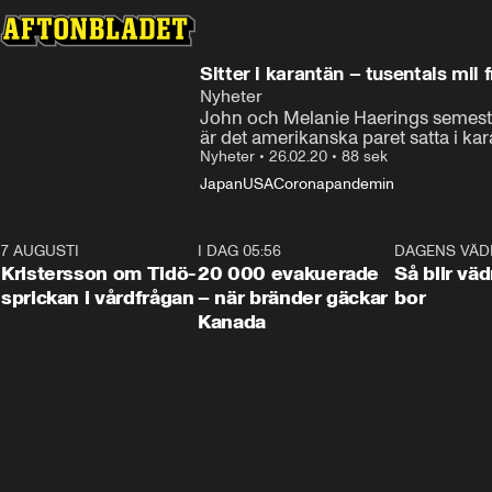
Sitter i karantän – tusentals mil 
Nyheter
John och Melanie Haerings semester 
är det amerikanska paret satta i kar
Nyheter
•
26.02.20
•
88 sek
Japan
USA
Coronapandemin
7 AUGUSTI
0:42
I DAG 05:56
0:38
DAGENS VÄD
Kristersson om Tidö-
20 000 evakuerade
Så blir väd
sprickan i vårdfrågan
– när bränder gäckar
bor
Kanada