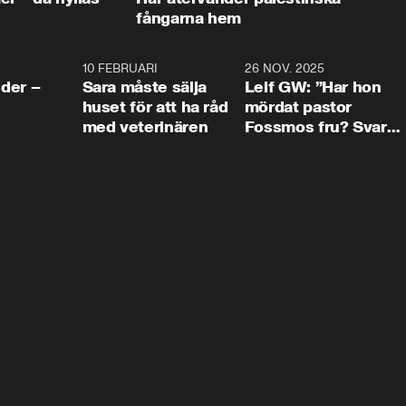
fångarna hem
4:24
10 FEBRUARI
4:13
26 NOV. 2025
8:1
der –
Sara måste sälja
Leif GW: ”Har hon
huset för att ha råd
mördat pastor
med veterinären
Fossmos fru? Svar
nej.”