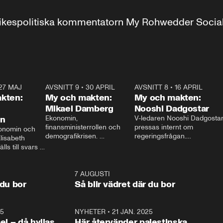
r inrikespolitiska kommentatorn My Rohwedder Soci
27 MAJ
3:51
AVSNITT 9
•
30 APRIL
24:00
AVSNITT 8
•
16 APRIL
25:1
kten:
My och makten:
My och makten:
Mikael Damberg
Nooshi Dadgostar
on
Ekonomin, 
V-ledaren Nooshi Dadgostar
finansministerrollen och 
pressas internt om 
onomin och 
demografikrisen. 
regeringsfrågan.

lisabeth 
Oppositionen ställs till svars 
I Aftonbladets 
ls till svars 
när Socialdemokraternas 
partiledarutfrågning ”My 
stern gästar 
Mikael Damberg gästar My 
och Makten” sätter hon ner 
My och Makten. 
och Makten. 
foten mot kritikerna:

1:06
7 AUGUSTI
1:0
– Vi ställer upp i val. Ska vi 
 du bor
Så blir vädret där du bor
vara med så sitter vi förstås 
25
1:22
NYHETER
•
21 JAN. 2025
0:5
ael – då hyllas
Här återvänder palestinska