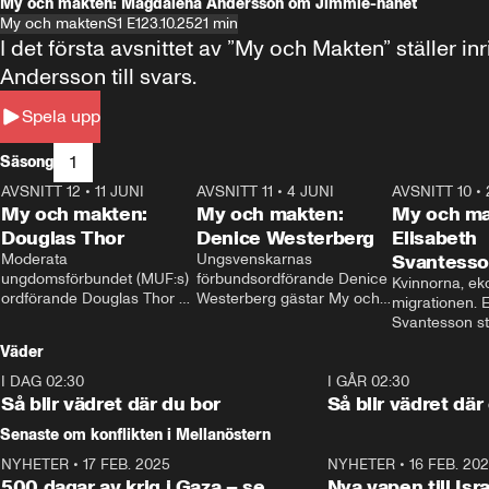
My och makten: Magdalena Andersson om Jimmie-hånet
My och makten
S1 E1
23.10.25
21 min
I det första avsnittet av ”My och Makten” ställe
Andersson till svars.
Spela upp
1
Säsong
AVSNITT 12
•
11 JUNI
26:27
AVSNITT 11
•
4 JUNI
23:40
AVSNITT 10
•
My och makten:
My och makten:
My och ma
Douglas Thor
Denice Westerberg
Elisabeth
Moderata 
Ungsvenskarnas 
Svantess
ungdomsförbundet (MUF:s) 
förbundsordförande Denice 
Kvinnorna, ek
ordförande Douglas Thor 
Westerberg gästar My och 
migrationen. E
gästar My och makten. I 
makten. I avsnittet 
Svantesson stäl
avsnittet diskuteras 
diskuteras migrationsfrågan 
när finansmini
Väder
tonårsutvisningarna och hur 
och hur SD ska locka 
Moderaterna ska locka 
kvinnliga väljare. 
I DAG 02:30
1:06
I GÅR 02:30
väljare till valet i höst. 
Så blir vädret där du bor
Så blir vädret där
Senaste om konflikten i Mellanöstern
NYHETER
•
17 FEB. 2025
0:45
NYHETER
•
16 FEB. 20
500 dagar av krig i Gaza – se
Nya vapen till Isr