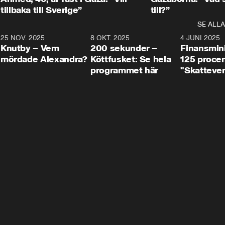
tillbaka till Sverige”
till?”
SE ALLA
3
25 NOV. 2025
31:05
8 OKT. 2025
4:29
4 JUNI 2025
Knutby – Vem
200 sekunder –
Finansmin
mördade Alexandra?
Köttfusket: Se hela
125 procent
programmet här
"Skattever
viktig uppg