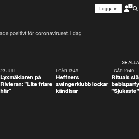
Logga in
e positivt för coronaviruset. I dag 
SE ALLA
7
23 JULI
2:02
I GÅR 13:46
0:55
I GÅR 10:40
Lyxmäklaren på
Heffners
Rituals sl
Rivieran: "Lite friare
swingerklubb lockar
bebisparf
här"
kändisar
”Sjukaste”