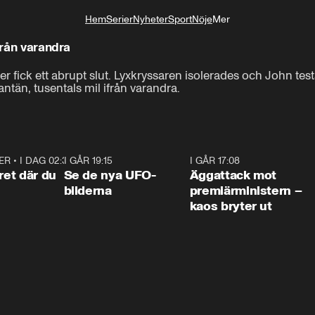
Hem
Serier
Nyheter
Sport
Nöje
Mer
Livsstil
från varandra
fick ett abrupt slut. Lyxkryssaren isolerades och John testad
antän, tusentals mil ifrån varandra.
ER
•
I DAG 02:30
1:06
I GÅR 19:15
0:36
I GÅR 17:08
0:3
ret där du
Se de nya UFO-
Äggattack mot
bilderna
premiärministern –
kaos bryter ut