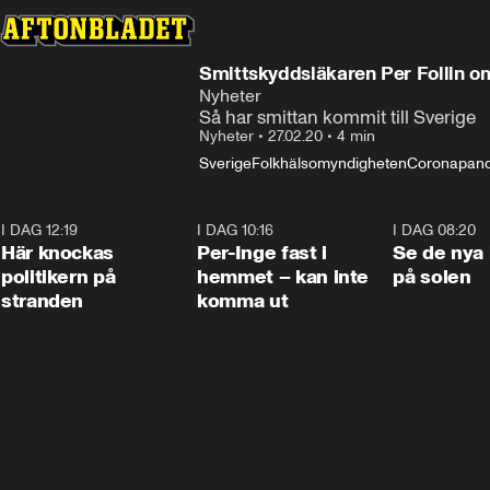
Smittskyddsläkaren Per Follin om
Nyheter
Så har smittan kommit till Sverige
Nyheter
•
27.02.20
•
4 min
Sverige
Folkhälsomyndigheten
Coronapan
I DAG 12:19
0:45
I DAG 10:16
1:26
I DAG 08:20
Här knockas
Per-Inge fast i
Se de nya 
politikern på
hemmet – kan inte
på solen
stranden
komma ut