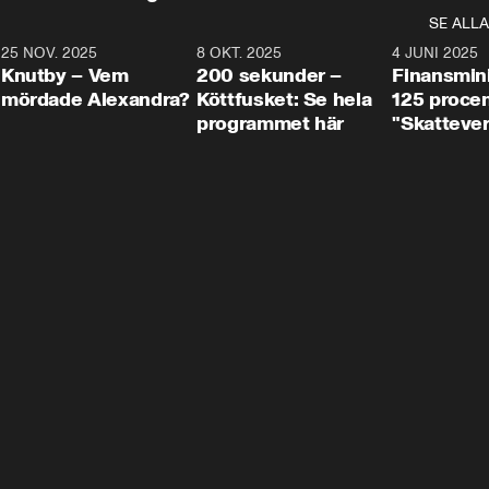
SE ALLA
3
25 NOV. 2025
31:05
8 OKT. 2025
4:29
4 JUNI 2025
Knutby – Vem
200 sekunder –
Finansmin
mördade Alexandra?
Köttfusket: Se hela
125 procent
programmet här
"Skattever
viktig uppg