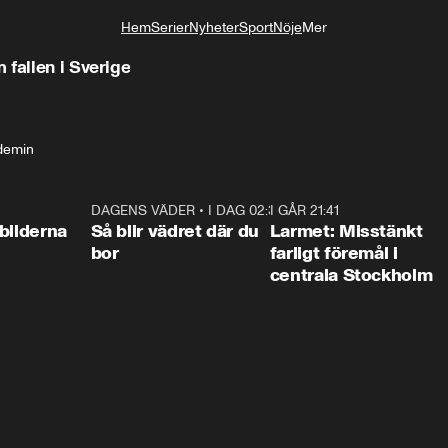
Hem
Serier
Nyheter
Sport
Nöje
Mer
Livsstil
 fallen i Sverige
demin
0:31
DAGENS VÄDER
•
I DAG 02:30
1:06
I GÅR 21:41
0:3
bilderna
Så blir vädret där du
Larmet: Misstänkt
bor
farligt föremål i
centrala Stockholm