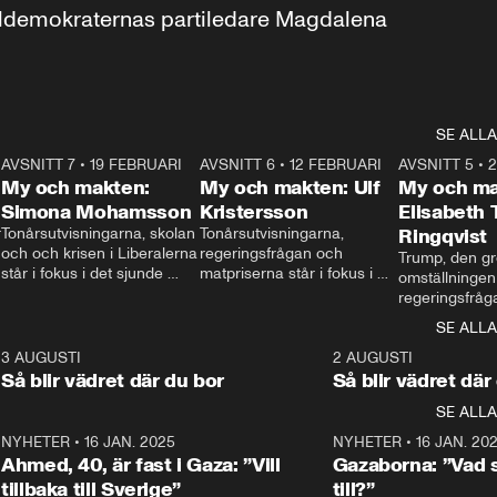
aldemokraternas partiledare Magdalena 
SE ALLA
7
AVSNITT 7
•
19 FEBRUARI
24:30
AVSNITT 6
•
12 FEBRUARI
27:30
AVSNITT 5
•
My och makten:
My och makten: Ulf
My och ma
Simona Mohamsson
Kristersson
Elisabeth
 
Tonårsutvisningarna, skolan 
Tonårsutvisningarna, 
Ringqvist
och och krisen i Liberalerna 
regeringsfrågan och 
Trump, den gr
står i fokus i det sjunde 
matpriserna står i fokus i 
omställningen
avsnittet av ”My och 
det sjätte avsnittet av ”My 
regeringsfråga
makten”. Se när 
och makten”. Se när 
centrum i det 
SE ALLA
Aftonbladets inrikespolitiska 
Aftonbladets inrikespolitiska 
avsnittet av ”
kommentator My 
kommentator My 
6
3 AUGUSTI
1:06
2 AUGUSTI
Makten”. Se nä
Rohwedder ställer 
Rohwedder ställer 
Så blir vädret där du bor
Så blir vädret där
Aftonbladets in
utbildnings- och 
statsminister Ulf Kristersson 
kommentator 
SE ALLA
integrationsminister Simona 
till svars.
Rohwedder stäl
Mohamsson till svars.
Centerpartiets
2
NYHETER
•
16 JAN. 2025
1:01
NYHETER
•
16 JAN. 20
Thand Ring till
Ahmed, 40, är fast i Gaza: ”Vill
Gazaborna: ”Vad s
tillbaka till Sverige”
till?”