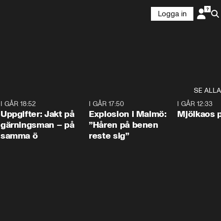
Logga in
SE ALLA
5
I GÅR 18:52
0:33
I GÅR 17:50
1:10
I GÅR 12:33
Uppgifter: Jakt på
Explosion i Malmö:
Mjölkaos p
gärningsman – på
”Håren på benen
samma ö
reste sig”