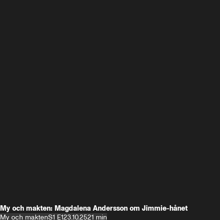
My och makten: Magdalena Andersson om Jimmie-hånet
My och makten
S1 E1
23.10.25
21 min