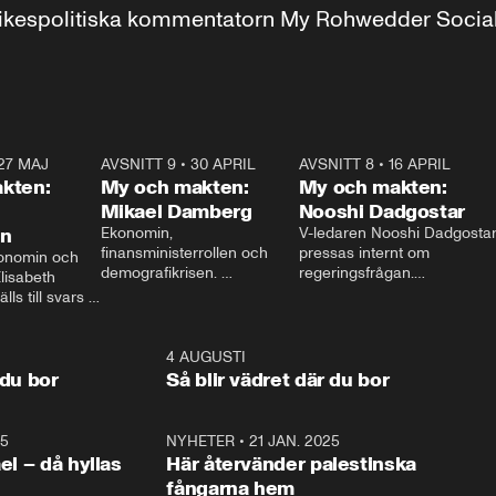
r inrikespolitiska kommentatorn My Rohwedder Soci
27 MAJ
3:51
AVSNITT 9
•
30 APRIL
24:00
AVSNITT 8
•
16 APRIL
25:1
kten:
My och makten:
My och makten:
Mikael Damberg
Nooshi Dadgostar
on
Ekonomin, 
V-ledaren Nooshi Dadgostar
finansministerrollen och 
pressas internt om 
onomin och 
demografikrisen. 
regeringsfrågan.

lisabeth 
Oppositionen ställs till svars 
I Aftonbladets 
ls till svars 
när Socialdemokraternas 
partiledarutfrågning ”My 
stern gästar 
Mikael Damberg gästar My 
och Makten” sätter hon ner 
My och Makten. 
och Makten. 
foten mot kritikerna:

1:06
4 AUGUSTI
1:0
– Vi ställer upp i val. Ska vi 
 du bor
Så blir vädret där du bor
vara med så sitter vi förstås 
25
1:22
NYHETER
•
21 JAN. 2025
0:5
ael – då hyllas
Här återvänder palestinska
fångarna hem