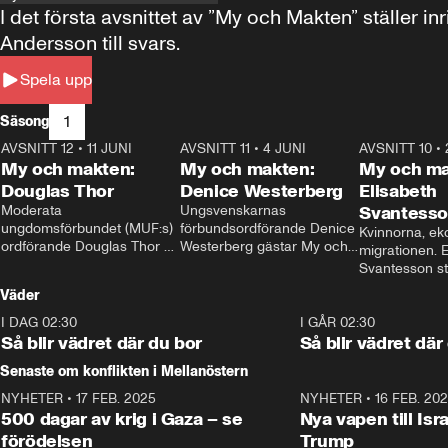
I det första avsnittet av ”My och Makten” ställe
Andersson till svars.
Spela upp
1
Säsong
AVSNITT 12
•
11 JUNI
26:27
AVSNITT 11
•
4 JUNI
23:40
AVSNITT 10
•
My och makten:
My och makten:
My och ma
Douglas Thor
Denice Westerberg
Elisabeth
Moderata 
Ungsvenskarnas 
Svantess
ungdomsförbundet (MUF:s) 
förbundsordförande Denice 
Kvinnorna, ek
ordförande Douglas Thor 
Westerberg gästar My och 
migrationen. E
gästar My och makten. I 
makten. I avsnittet 
Svantesson stäl
avsnittet diskuteras 
diskuteras migrationsfrågan 
när finansmini
Väder
tonårsutvisningarna och hur 
och hur SD ska locka 
Moderaterna ska locka 
kvinnliga väljare. 
I DAG 02:30
1:06
I GÅR 02:30
väljare till valet i höst. 
Så blir vädret där du bor
Så blir vädret där
Senaste om konflikten i Mellanöstern
NYHETER
•
17 FEB. 2025
0:45
NYHETER
•
16 FEB. 20
500 dagar av krig i Gaza – se
Nya vapen till Isr
förödelsen
Trump