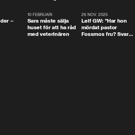
4:24
10 FEBRUARI
4:13
26 NOV. 2025
8:1
der –
Sara måste sälja
Leif GW: ”Har hon
huset för att ha råd
mördat pastor
med veterinären
Fossmos fru? Svar
nej.”