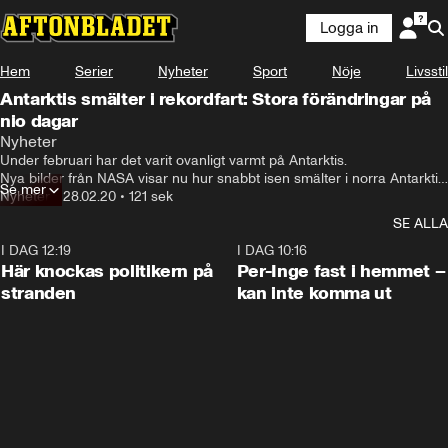
Logga in
Hem
Serier
Nyheter
Sport
Nöje
Livsstil
Antarktis smälter i rekordfart: Stora förändringar på
nio dagar
Nyheter
Under februari har det varit ovanligt varmt på Antarktis. 

Nya bilder från NASA visar nu hur snabbt isen smälter i norra Antarktis 
Se mer
på bara nio dagar.
Nyheter
•
28.02.20
•
121 sek
SE ALLA
I DAG 12:19
0:45
I DAG 10:16
Här knockas politikern på
Per-Inge fast i hemmet –
stranden
kan inte komma ut