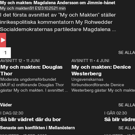
My och makten: Magdalena Andersson om Jimmie-hånet
My och makten
S1 E1
23.10.25
21 min
I det första avsnittet av ”My och Makten” ställer 
inrikespolitiska kommentatorn My Rohwedder 
Socialdemokraternas partiledare Magdalena 
Andersson till svars.
1
SE ALLA
AVSNITT 12
•
11 JUNI
26:27
AVSNITT 11
•
4 JUNI
2
My och makten: Douglas
My och makten: Denice
Thor
Westerberg
Moderata ungdomsförbundet 
Ungsvenskarnas 
(MUF:s) ordförande Douglas Thor 
förbundsordförande Denice 
gästar My och makten. I avsnittet 
Westerberg gästar My och makten.
diskuteras tonårsutvisningarna och 
avsnittet diskuteras migrationsfrå
hur Moderaterna ska locka väljare till 
och hur SD ska locka kvinnliga 
Väder
SE ALLA
valet i höst. 
väljare. 
I DAG 02:30
1:06
I GÅR 02:30
Så blir vädret där du bor
Så blir vädr
Senaste om konflikten i Mellanöstern
SE ALLA