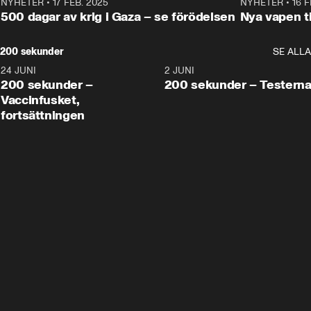
NYHETER
•
17 FEB. 2025
0:45
NYHETER
•
16 F
500 dagar av krig i Gaza – se förödelsen
Nya vapen ti
200 sekunder
SE ALLA
24 JUNI
5:00
2 JUNI
200 sekunder –
200 sekunder – Testern
Vaccinfusket,
fortsättningen