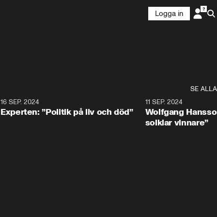
Logga in
SE ALLA
8
16 SEP. 2024
0:25
11 SEP. 2024
Experten: ”Politik på liv och död”
Wolfgang Hansson
solklar vinnare”