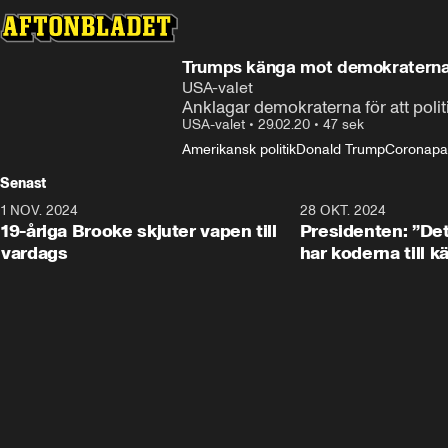
Trumps känga mot demokraterna: 
USA-valet
Anklagar demokraterna för att polit
USA-valet
•
29.02.20
•
47 sek
Amerikansk politik
Donald Trump
Coronapa
Senast
1 NOV. 2024
1:10
28 OKT. 2024
19-åriga Brooke skjuter vapen till
Presidenten: ”De
vardags
har koderna till 