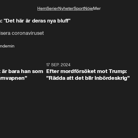
Hem
Serier
Nyheter
Sport
Nöje
Mer
Livsstil
"Det här är deras nya bluff"
isera coronaviruset
ndemin
2:18
17 SEP. 2024
1:0
t är bara han som
Efter mordförsöket mot Trump:
kärnvapnen”
”Rädda att det blir inbördeskrig”