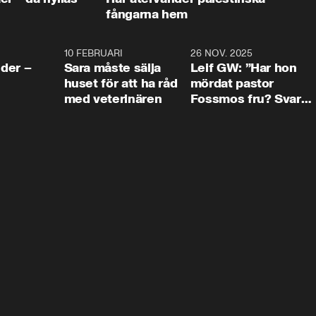
fångarna hem
4:24
10 FEBRUARI
4:13
26 NOV. 2025
8:1
der –
Sara måste sälja
Leif GW: ”Har hon
huset för att ha råd
mördat pastor
med veterinären
Fossmos fru? Svar
nej.”