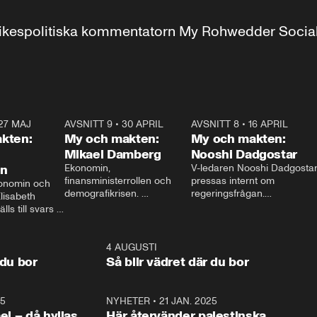
r inrikespolitiska kommentatorn My Rohwedder Soci
27 MAJ
3:51
AVSNITT 9
•
30 APRIL
24:00
AVSNITT 8
•
16 APRIL
25:1
kten:
My och makten:
My och makten:
Mikael Damberg
Nooshi Dadgostar
on
Ekonomin, 
V-ledaren Nooshi Dadgostar
finansministerrollen och 
pressas internt om 
onomin och 
demografikrisen. 
regeringsfrågan.

lisabeth 
Oppositionen ställs till svars 
I Aftonbladets 
ls till svars 
när Socialdemokraternas 
partiledarutfrågning ”My 
stern gästar 
Mikael Damberg gästar My 
och Makten” sätter hon ner 
My och Makten. 
och Makten. 
foten mot kritikerna:

1:06
4 AUGUSTI
1:0
– Vi ställer upp i val. Ska vi 
 du bor
Så blir vädret där du bor
vara med så sitter vi förstås 
25
1:22
NYHETER
•
21 JAN. 2025
0:5
ael – då hyllas
Här återvänder palestinska