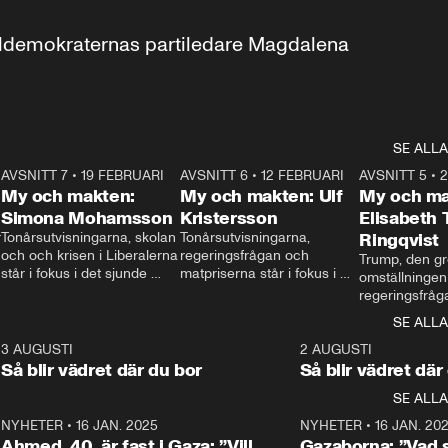
aldemokraternas partiledare Magdalena 
SE ALLA
7
AVSNITT 7
•
19 FEBRUARI
24:30
AVSNITT 6
•
12 FEBRUARI
27:30
AVSNITT 5
•
My och makten:
My och makten: Ulf
My och ma
Simona Mohamsson
Kristersson
Elisabeth
 
Tonårsutvisningarna, skolan 
Tonårsutvisningarna, 
Ringqvist
och och krisen i Liberalerna 
regeringsfrågan och 
Trump, den gr
står i fokus i det sjunde 
matpriserna står i fokus i 
omställningen
avsnittet av ”My och 
det sjätte avsnittet av ”My 
regeringsfråga
makten”. Se när 
och makten”. Se när 
centrum i det 
SE ALLA
Aftonbladets inrikespolitiska 
Aftonbladets inrikespolitiska 
avsnittet av ”
kommentator My 
kommentator My 
6
3 AUGUSTI
1:06
2 AUGUSTI
Makten”. Se nä
Rohwedder ställer 
Rohwedder ställer 
Så blir vädret där du bor
Så blir vädret där
Aftonbladets in
utbildnings- och 
statsminister Ulf Kristersson 
kommentator 
SE ALLA
integrationsminister Simona 
till svars.
Rohwedder stäl
Mohamsson till svars.
Centerpartiets
2
NYHETER
•
16 JAN. 2025
1:01
NYHETER
•
16 JAN. 20
Thand Ring till
Ahmed, 40, är fast i Gaza: ”Vill
Gazaborna: ”Vad s