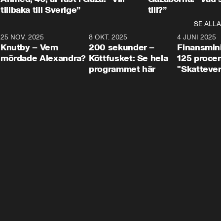
tillbaka till Sverige”
till?”
SE ALLA
3
25 NOV. 2025
31:05
8 OKT. 2025
4:29
4 JUNI 2025
Knutby – Vem
200 sekunder –
Finansmin
mördade Alexandra?
Köttfusket: Se hela
125 procent
programmet här
"Skattever
viktig uppg