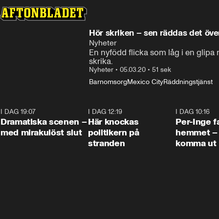
Hör skriken – sen räddas det öv
Nyheter
En nyfödd flicka som låg i en glipa
skrika.
Nyheter
•
05.03.20
•
51 sek
Barnomsorg
Mexico City
Räddningstjänst
I DAG 19:07
0:42
I DAG 12:19
0:45
I DAG 10:16
Dramatiska scenen –
Här knockas
Per-Inge fa
med mirakulöst slut
politikern på
hemmet – 
stranden
komma ut