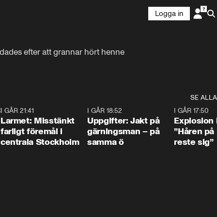
Logga in
dades efter att grannar hört henne 
SE ALLA
:30
6
I GÅR 21:41
0:35
I GÅR 18:52
0:33
I GÅR 17:50
Larmet: Misstänkt
Uppgifter: Jakt på
Explosion 
farligt föremål i
gärningsman – på
”Håren på
centrala Stockholm
samma ö
reste sig”