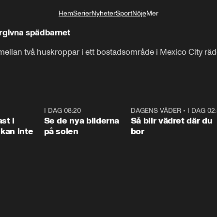
Hem
Serier
Nyheter
Sport
Nöje
Mer
Livsstil
ergivna spädbarnet
 mellan två huskroppar i ett bostadsområde i Mexico City räd
1:26
I DAG 08:20
0:31
DAGENS VÄDER
•
I DAG 02
1:0
st i
Se de nya bilderna
Så blir vädret där du
kan inte
på solen
bor