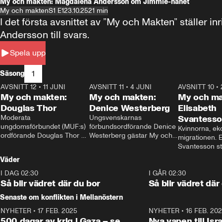
My och makten: Magdalena Andersson om Jimmie-hånet
My och makten
S1 E1
23.10.25
21 min
I det första avsnittet av ”My och Makten” ställe
Andersson till svars.
Spela upp
1
Säsong
AVSNITT 12
•
11 JUNI
26:27
AVSNITT 11
•
4 JUNI
23:40
AVSNITT 10
•
My och makten:
My och makten:
My och ma
Douglas Thor
Denice Westerberg
Elisabeth
Moderata 
Ungsvenskarnas 
Svantess
ungdomsförbundet (MUF:s) 
förbundsordförande Denice 
Kvinnorna, ek
ordförande Douglas Thor 
Westerberg gästar My och 
migrationen. E
gästar My och makten. I 
makten. I avsnittet 
Svantesson stäl
avsnittet diskuteras 
diskuteras migrationsfrågan 
när finansmini
Väder
tonårsutvisningarna och hur 
och hur SD ska locka 
Moderaterna ska locka 
kvinnliga väljare. 
I DAG 02:30
1:06
I GÅR 02:30
väljare till valet i höst. 
Så blir vädret där du bor
Så blir vädret där
Senaste om konflikten i Mellanöstern
NYHETER
•
17 FEB. 2025
0:45
NYHETER
•
16 FEB. 20
500 dagar av krig i Gaza – se
Nya vapen till Isr