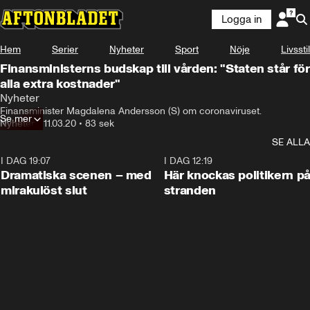
Logga in
Hem
Serier
Nyheter
Sport
Nöje
Livsstil
Finansministerns budskap till vården: "Staten står för
alla extra kostnader"
Nyheter
Finansminister Magdalena Andersson (S) om coronaviruset.
Se mer
Nyheter
•
11.03.20
•
83 sek
SE ALLA
I DAG 19:07
0:42
I DAG 12:19
Dramatiska scenen – med
Här knockas politikern p
mirakulöst slut
stranden