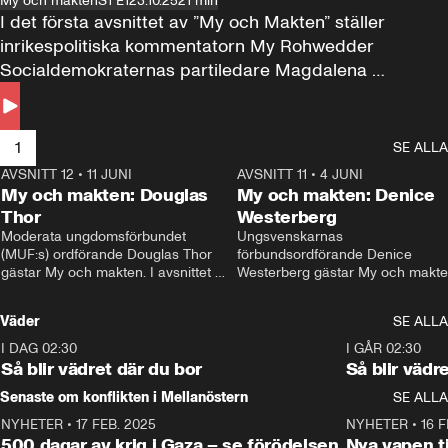
My och makten
S1 E1
23.10.25
21 min
I det första avsnittet av ”My och Makten” ställer 
inrikespolitiska kommentatorn My Rohwedder 
Socialdemokraternas partiledare Magdalena 
Andersson till svars.
1
SE ALLA
AVSNITT 12
•
11 JUNI
26:27
AVSNITT 11
•
4 JUNI
2
My och makten: Douglas
My och makten: Denice
Thor
Westerberg
Moderata ungdomsförbundet 
Ungsvenskarnas 
(MUF:s) ordförande Douglas Thor 
förbundsordförande Denice 
gästar My och makten. I avsnittet 
Westerberg gästar My och makten.
diskuteras tonårsutvisningarna och 
avsnittet diskuteras migrationsfrå
hur Moderaterna ska locka väljare till 
och hur SD ska locka kvinnliga 
Väder
SE ALLA
valet i höst. 
väljare. 
I DAG 02:30
1:06
I GÅR 02:30
Så blir vädret där du bor
Så blir vädr
Senaste om konflikten i Mellanöstern
SE ALLA
NYHETER
•
17 FEB. 2025
0:45
NYHETER
•
16 F
500 dagar av krig i Gaza – se förödelsen
Nya vapen ti