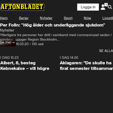
Logga in
Hem
Serier
Nyheter
Sport
Nöje
Livsstil
Per Folin: "Hög ålder och underliggande sjukdom"
Nyheter
Ytterligare tre personer har dött i samband med coronaviruset sedan i 
söndags, uppger Region Stockholm.

Se mer
Nyheter
•
16.03.20
•
135 sek
– Det är äldre personer med underliggande sjukdomar, säger Elin 
SE ALLA
Lindström vid presstjänsten i region Stockholm. 

I DAG 15:23
0:54
I DAG 14:26
Totalt har fem personer nu dött i regionen, och totalt sex personer i 
Albert, 8, besteg
Åklagaren: ”De skulle ha
landet.
Kebnekaise – vill högre
firat semester tillsamma