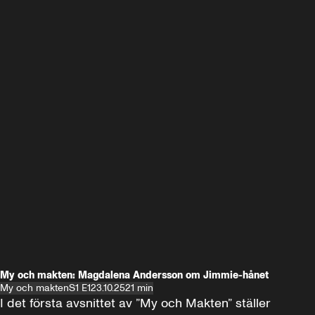
My och makten: Magdalena Andersson om Jimmie-hånet
My och makten
S1 E1
23.10.25
21 min
I det första avsnittet av ”My och Makten” ställer 