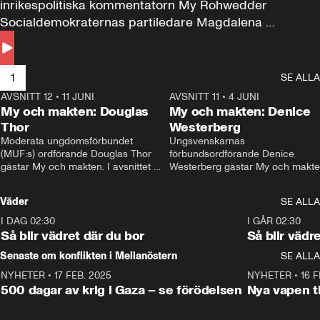
inrikespolitiska kommentatorn My Rohwedder 
Socialdemokraternas partiledare Magdalena 
Andersson till svars.
1
SE ALLA
AVSNITT 12
•
11 JUNI
26:27
AVSNITT 11
•
4 JUNI
2
My och makten: Douglas
My och makten: Denice
Thor
Westerberg
Moderata ungdomsförbundet 
Ungsvenskarnas 
(MUF:s) ordförande Douglas Thor 
förbundsordförande Denice 
gästar My och makten. I avsnittet 
Westerberg gästar My och makten.
diskuteras tonårsutvisningarna och 
avsnittet diskuteras migrationsfrå
hur Moderaterna ska locka väljare till 
och hur SD ska locka kvinnliga 
Väder
SE ALLA
valet i höst. 
väljare. 
I DAG 02:30
1:06
I GÅR 02:30
Så blir vädret där du bor
Så blir vädr
Senaste om konflikten i Mellanöstern
SE ALLA
NYHETER
•
17 FEB. 2025
0:45
NYHETER
•
16 F
500 dagar av krig i Gaza – se förödelsen
Nya vapen ti