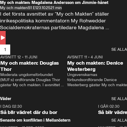
My och makten: Magdalena Andersson om Jimmie-hånet
My och makten
S1 E1
23.10.25
21 min
I det första avsnittet av ”My och Makten” ställer 
inrikespolitiska kommentatorn My Rohwedder 
Socialdemokraternas partiledare Magdalena 
Andersson till svars.
1
SE ALLA
AVSNITT 12
•
11 JUNI
26:27
AVSNITT 11
•
4 JUNI
2
My och makten: Douglas
My och makten: Denice
Thor
Westerberg
Moderata ungdomsförbundet 
Ungsvenskarnas 
(MUF:s) ordförande Douglas Thor 
förbundsordförande Denice 
gästar My och makten. I avsnittet 
Westerberg gästar My och makten.
diskuteras tonårsutvisningarna och 
avsnittet diskuteras migrationsfrå
hur Moderaterna ska locka väljare till 
och hur SD ska locka kvinnliga 
Väder
SE ALLA
valet i höst. 
väljare. 
I DAG 02:30
1:06
I GÅR 02:30
Så blir vädret där du bor
Så blir vädr
Senaste om konflikten i Mellanöstern
SE ALLA