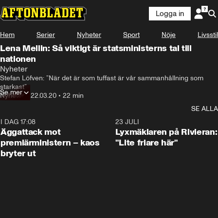
Logga in
Hem
Serier
Nyheter
Sport
Nöje
Livsstil
Lena Mellin: Så viktigt är statsministerns tal till
nationen
Nyheter
Stefan Löfven: ”När det är som tuffast är vår sammanhållning som 
starkast”
Se mer
Nyheter
•
22.03.20
•
22 min
SE ALLA
I DAG 17:08
0:37
23 JULI
Äggattack mot
Lyxmäklaren på Rivieran:
premiärministern – kaos
"Lite friare här"
bryter ut