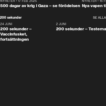
NYHETER
•
17 FEB. 2025
0:45
NYHETER
•
16 F
500 dagar av krig i Gaza – se förödelsen
Nya vapen ti
200 sekunder
SE ALLA
24 JUNI
5:00
2 JUNI
200 sekunder –
200 sekunder – Testern
Vaccinfusket,
fortsättningen