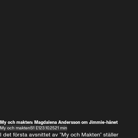
My och makten: Magdalena Andersson om Jimmie-hånet
My och makten
S1 E1
23.10.25
21 min
I det första avsnittet av ”My och Makten” ställer 