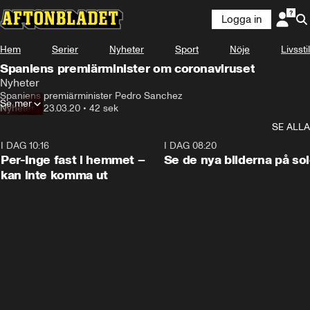
Logga in
Hem
Serier
Nyheter
Sport
Nöje
Livsstil
Spaniens premiärminister om coronaviruset
Nyheter
Spaniens premiärminister Pedro Sanchez
Se mer
Nyheter
•
23.03.20
•
42 sek
SE ALLA
I DAG 10:16
1:26
I DAG 08:20
Per-Inge fast i hemmet –
Se de nya bilderna på so
kan inte komma ut