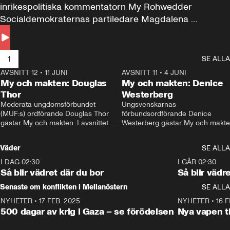
inrikespolitiska kommentatorn My Rohwedder 
Socialdemokraternas partiledare Magdalena 
Andersson till svars.
1
SE ALLA
AVSNITT 12
•
11 JUNI
26:27
AVSNITT 11
•
4 JUNI
2
My och makten: Douglas
My och makten: Denice
Thor
Westerberg
Moderata ungdomsförbundet 
Ungsvenskarnas 
(MUF:s) ordförande Douglas Thor 
förbundsordförande Denice 
gästar My och makten. I avsnittet 
Westerberg gästar My och makten.
diskuteras tonårsutvisningarna och 
avsnittet diskuteras migrationsfrå
hur Moderaterna ska locka väljare till 
och hur SD ska locka kvinnliga 
Väder
SE ALLA
valet i höst. 
väljare. 
I DAG 02:30
1:06
I GÅR 02:30
Så blir vädret där du bor
Så blir vädr
Senaste om konflikten i Mellanöstern
SE ALLA
NYHETER
•
17 FEB. 2025
0:45
NYHETER
•
16 F
500 dagar av krig i Gaza – se förödelsen
Nya vapen ti