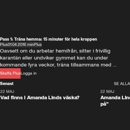
Pass 1: Träna hemma: 15 minuter för hela kroppen
Plus
01.04.20
16 min
Plus
Oavsett om du arbetar hemifrån, sitter i frivillig 
karantän eller undviker gymmet kan du under 
kommande fyra veckor, träna tillsammans med 
Aftonbladet Plus och PT:n Thomas Skoglund.

Skaffa Plus
Logga in
Passen kommer involvera allt från styrketräning med 
Senast
SE ALLA
egen kroppsvikt till förbränning, kondition och motion 
22 MAJ
0:59
22 MAJ
med barnen.

Plus
Plus
Vad finns i Amanda Linds väska?
Amanda Lind
på”
Först ut: Ett 15 minuters passet som involverar 
kroppens stora muskelgrupper – samtidigt som flåset 
väcks till liv.